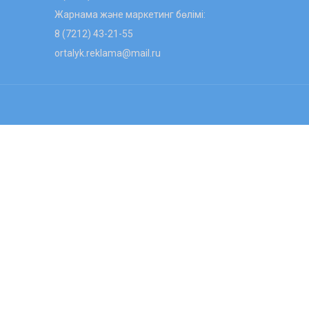
Жарнама және маркетинг бөлімі:
8 (7212) 43-21-55
ortalyk.reklama@mail.ru