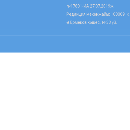
№17801-ИА 27.07.2019ж.
Редакция мекенжайы: 100009, Қа
Ә.Ермеков көшесі, №33 үй.