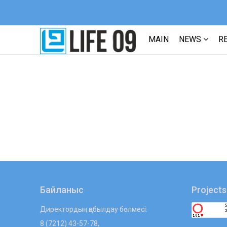
MAIN
NEWS
R
Байланыс
Projects
Директордың қабылдау бөлмесі:
8 (7212) 43-57-78,