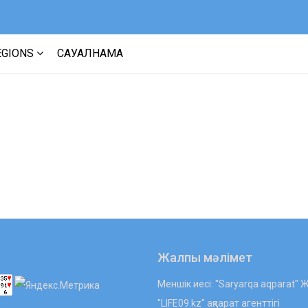
EGIONS
САУАЛНАМА
Жалпы мәлімет
Меншік иесі: "Saryarqa aqparat"
"LIFE09.kz" ақпарат агенттігі