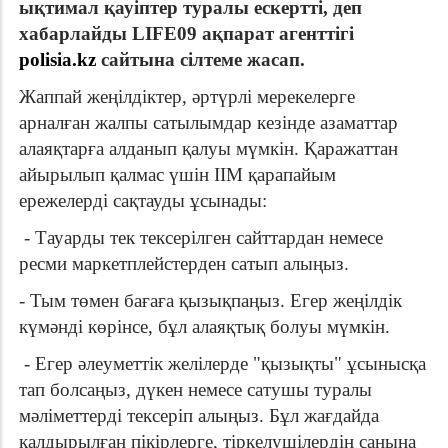
ықтимал қауіптер туралы ескертті, деп
хабарлайды LIFE09 ақпарат агенттігі
polisia.kz
сайтына сілтеме жасап.
Жаппай жеңілдіктер, әртүрлі мерекелерге
арналған жалпы сатылымдар кезінде азаматтар
алаяқтарға алданып қалуы мүмкін.
Қаражаттан
айырылып қалмас үшін ІІМ қарапайым
ережелерді сақтауды ұсынады:
- Тауарды тек тексерілген сайттардан немесе
ресми маркетплейстерден сатып алыңыз.
- Тым төмен бағаға қызықпаңыз. Егер жеңілдік
күмәнді көрінсе, бұл алаяқтық болуы мүмкін.
- Егер әлеуметтік желілерде "қызықты" ұсынысқа
тап болсаңыз, дүкен немесе сатушы туралы
мәліметтерді тексеріп алыңыз. Бұл жағдайда
қалдырылған пікірлерге, тіркелушілердің санына