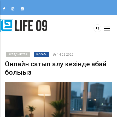
ЖАҢАЛЫҚТАР
ҚОҒАМ
14 02 2025
Онлайн сатып алу кезінде абай
болыңыз