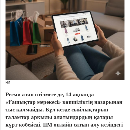
ИИ
Ресми атап өтілмесе де, 14 ақпанда
«Ғашықтар мерекесі» көпшіліктің назарынан
тыс қалмайды. Бұл кезде сыйлықтарын
ғаламтор арқылы алатындардың қатары
күрт көбейеді. ІІМ онлайн сатып алу кезіндегі