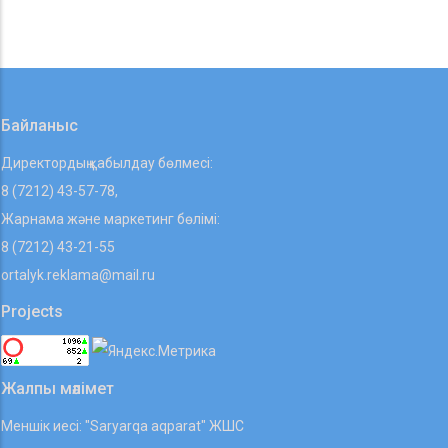
Байланыс
Директордың қабылдау бөлмесі:
8 (7212) 43-57-78,
Жарнама және маркетинг бөлімі:
8 (7212) 43-21-55
ortalyk.reklama@mail.ru
Projects
Жалпы мәлімет
Меншік иесі: "Saryarqa aqparat" ЖШС