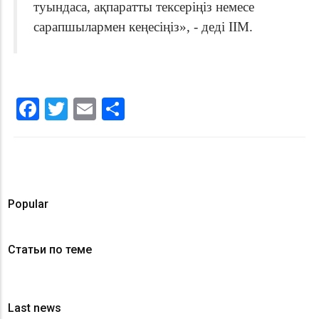
туындаса, ақпаратты тексеріңіз немесе
сарапшылармен кеңесіңіз
»
, - деді ІІМ.
Facebook
Twitter
Email
Share
Popular
Статьи по теме
Last news