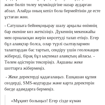
және бөліп төлеу мүмкіндігіне назар аударған
абзал. Алайда оның кепіл бола бермейтінін де есте
ұстаған жөн.
- Сатушыға бейнеқоңырау шалу арқылы өнімнің
бар екеніне көз жеткізіңіз. Дүкеннің мекенжайы
мен орналасқан жерін көрсетуді талап етіңіз. Егер
бұл алаяқтар болса, олар түрлі сылтаулармен
талаптардан бас тартып, сендіру үшін геолокация
жібереді, бірақ бұл ықтимал алаяқтың айласы. -
Төлем әдістерін тексеріңіз. Ақшаны жеке
шоттарға жібермеңіз.
- Жеке деректерді қадағалаңыз. Ешқашан құпия
сөздерді, SMS-кодтарды және карта деректерін
бөгде адамдарға бермеңіз.
«Мұқият болыңыз! Егер сізде күмән