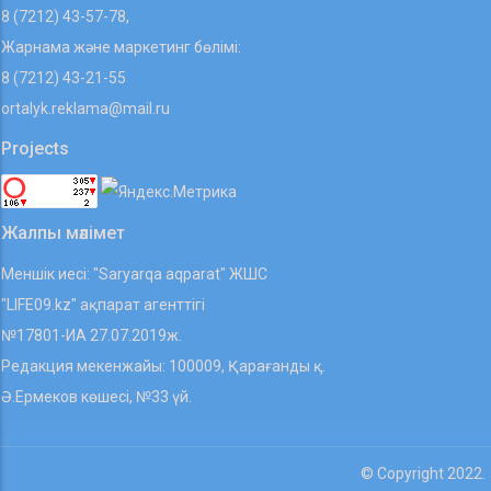
8 (7212) 43-57-78,
Жарнама және маркетинг бөлімі:
8 (7212) 43-21-55
ortalyk.reklama@mail.ru
Projects
Жалпы мәлімет
Меншік иесі: "Saryarqa aqparat" ЖШС
"LIFE09.kz" ақпарат агенттігі
№17801-ИА 27.07.2019ж.
Редакция мекенжайы: 100009, Қарағанды қ.
Ә.Ермеков көшесі, №33 үй.
© Copyright 2022.