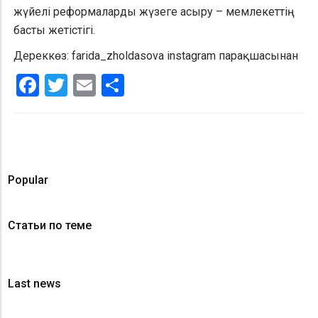
жүйелі реформаларды жүзеге асыру – мемлекеттің
басты жетістігі.
Дереккөз: farida_zholdasova instagram парақшасынан
Facebook
Twitter
Email
Share
Popular
Статьи по теме
Last news