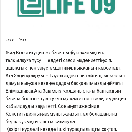
Фото: Life09
Жаңа Конституция жобасының бүкілхалықтық
талқылауға түсуі – елдегі саяси мәдениеттің өсіп,
ашықтық пен заң үстемдігінің орныққанын көрсетеді.
Ата Заңның жаңаруы – Тәуелсіздікті нығайтып, мемлекет
дамуының жаңа кезеңіне қадам басқанымыздың айғағы.
Еліміздің жаңа Ата Заңымыз Қолданыстағы баптардың
басым бөлігіне түзету енгізу қажеттілігі жаңа редакция
қабылдауды заңды етті. Соның нәтижесінде
Конституцияның мазмұны жаңарып, ел болашағына
берік құқықтық негіз қалануда.
Қазіргі күрделі кезеңде ішкі тұрақтылықты сақтап,