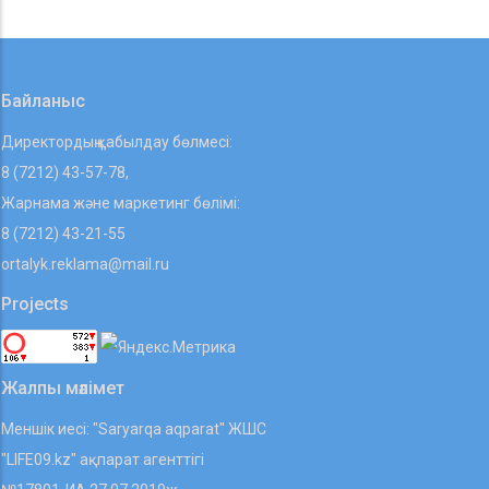
Байланыс
Директордың қабылдау бөлмесі:
8 (7212) 43-57-78,
Жарнама және маркетинг бөлімі:
8 (7212) 43-21-55
ortalyk.reklama@mail.ru
Projects
Жалпы мәлімет
Меншік иесі: "Saryarqa aqparat" ЖШС
"LIFE09.kz" ақпарат агенттігі