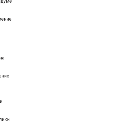
ендуме
рение
на
ение
и
лики