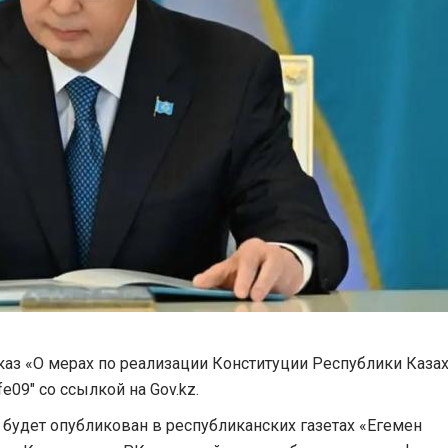
з «О мерах по реализации Конституции Республики Казах
fe09" со ссылкой на Gov.kz.
 будет опубликован в республиканских газетах «Егемен