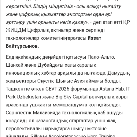
көрсеткіші. Біздің міндетіміз - осы өсімді нығайту
және цифрлық қызметтер экспортын одан әрі
арттыру үшін орнықты негіз қалау
», - деп атап өтті ҚР
ЖИЦДМ Цифрлық активтер және серпінді
технологиялар комитетінің төрағасы
Ғиззат
Байтұрсынов.
Елдің жаһандық деңгейдегі қатысуы Пало-Альто,
Шанхай және Дубайдағы халықаралық
инновациялық хабтар арқылы да нығаюда. Дамудың
жаңа векторы Оңтүстік-Шығыс Азия аймағы болды:
Ташкентте өткен CEVF 2026 форумында Astana Hub, IT
Park Uzbekistan және Big Sky Capital венчурлық қоры
арасында үшжақты меморандумға қол қойылды.
Серіктестік Малайзияда технологиялық хаб ашуды
көздейді, ол қазақстандық стартаптар үшін жаңа
перспективалы нарықтарға шығу нүктесіне
айналады. Silkway Accelerator және Hero Training