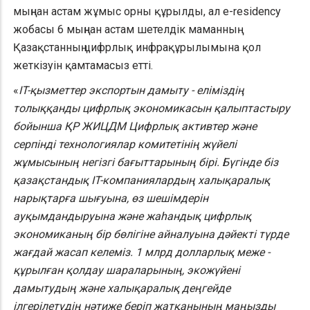
мыңнан астам жұмыс орны құрылды, ал e-residency
жобасы 6 мыңнан астам шетелдік маманның
Қазақстанның цифрлық инфрақұрылымына қол
жеткізуін қамтамасыз етті.
«
IT-қызметтер экспортын дамыту - еліміздің
толыққанды цифрлық экономикасын қалыптастыру
бойынша ҚР ЖИЦДМ Цифрлық активтер және
серпінді технологиялар комитетінің жүйелі
жұмысының негізгі бағыттарының бірі. Бүгінде біз
қазақстандық IT-компаниялардың халықаралық
нарықтарға шығуына, өз шешімдерін
ауқымдандыруына және жаһандық цифрлық
экономиканың бір бөлігіне айналуына дәйекті түрде
жағдай жасап келеміз. 1 млрд долларлық меже -
құрылған қолдау шараларының, экожүйені
дамытудың және халықаралық деңгейде
ілгерілетудің нәтиже беріп жатқанының маңызды