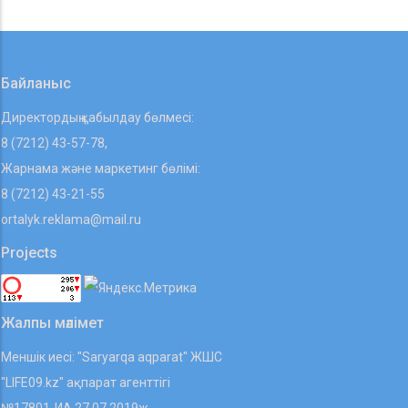
Байланыс
Директордың қабылдау бөлмесі:
8 (7212) 43-57-78,
Жарнама және маркетинг бөлімі:
8 (7212) 43-21-55
ortalyk.reklama@mail.ru
Projects
Жалпы мәлімет
Меншік иесі: "Saryarqa aqparat" ЖШС
"LIFE09.kz" ақпарат агенттігі
№17801-ИА 27.07.2019ж.