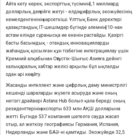
Айта кету керек, экспорттық түсімнің 1,1 миллиард
долларлық деңгейге жетуі - елдің цифрлық экожүйесінің
кемелденгенінің көрсеткіші. Ұлттық Банк деректері
қазақстандық IT-шешімдер бүгінде әлемнің 110-нан
астам елінде сұранысқа ие екенін растайды. Қазіргі
басты басымдық - отандық инновацияларды
жаһандық қосылған құн тізбегіне интеграциялау үшін
Кремний алқабынан Оңтүстік-Шығыс Азияға дейінгі
халықаралық хабтар желісі арқылы бұл ықпалды
одан әрі кеңейту.
Жасанды интеллект және цифрлық даму министрлігі
кешенді шараларды жүзеге асыруда және оның
негізгі драйвері Astana Hub болып қала береді: оның
резиденттерінің экспорты 633 млн АҚШ долларына
жетті. Бүгінде 537 компания шетелге сауда жасап
отыр, ал жеткізу географиясы Германия, Испания,
Нидерланды және БАӘ-ні қамтиды. Экожүйеде 32,5