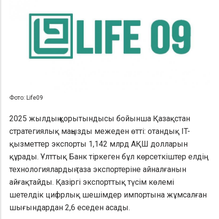
Фото: Life09
2025 жылдың қорытындысы бойынша Қазақстан
стратегиялық маңызды межеден өтті: отандық IT-
қызметтер экспорты 1,142 млрд АҚШ долларын
құрады. Ұлттық Банк тіркеген бұл көрсеткіштер елдің
технологиялардың таза экспортеріне айналғанын
айғақтайды. Қазіргі экспорттық түсім көлемі
шетелдік цифрлық шешімдер импортына жұмсалған
шығындардан 2,6 еседен асады.