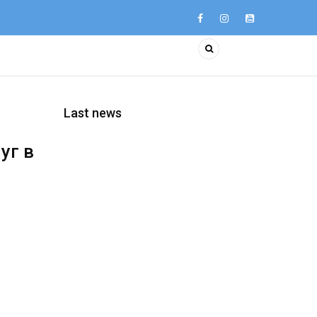
Last news
уг в