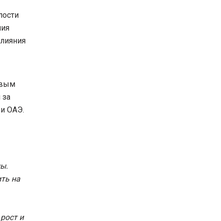
лости
ния
влияния
евым
 за
и ОАЭ.
ы.
ть на
рост и