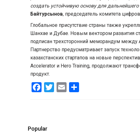
создать устойчивую основу для дальнейшего
Байтурсынов
, председатель комитета цифр
Глобальное присутствие страны также укреп
Шанхае и Дубае. Новым вектором развития ст
подписан трехсторонний меморандум между Ast
Партнерство предусматривает запуск технолог
казахстанских стартапов на новые перспекти
Accelerator и Hero Training, продолжают тр
продукт.
Facebook
Twitter
Email
Share
Popular