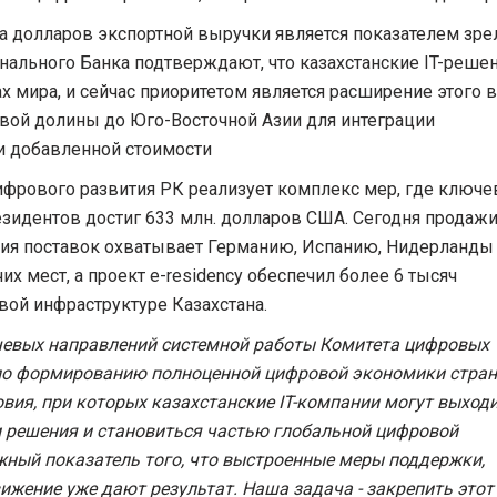
а долларов экспортной выручки является показателем зре
ального Банка подтверждают, что казахстанские IT-реше
х мира, и сейчас приоритетом является расширение этого 
вой долины до Юго-Восточной Азии для интеграции
и добавленной стоимости
цифрового развития РК реализует комплекс мер, где ключ
резидентов достиг 633 млн. долларов США. Сегодня продажи
фия поставок охватывает Германию, Испанию, Нидерланды 
их мест, а проект e-residency обеспечил более 6 тысяч
ой инфраструктуре Казахстана.
ключевых направлений системной работы Комитета цифровых
по формированию полноценной цифровой экономики стран
ия, при которых казахстанские IT-компании могут выходи
 решения и становиться частью глобальной цифровой
ажный показатель того, что выстроенные меры поддержки,
жение уже дают результат. Наша задача - закрепить этот 