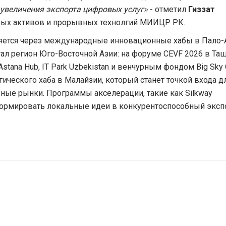
 увеличения экспорта цифровых услуг»
- отметил
Гиззат
овых активов и прорывных технолгий МИИЦР РК.
ляется через международные инновационные хабы в Пало-А
ал регион Юго-Восточной Азии: на форуме CEVF 2026 в Та
ana Hub, IT Park Uzbekistan и венчурным фондом Big Sky C
ического хаба в Малайзии, который станет точкой входа д
вные рынки. Программы акселерации, такие как Silkway
ансформировать локальные идеи в конкурентоспособный экс