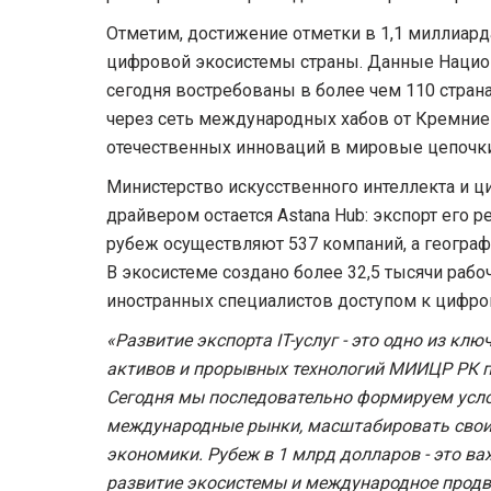
Отметим, достижение отметки в 1,1 миллиард
цифровой экосистемы страны. Данные Национ
сегодня востребованы в более чем 110 страна
через сеть международных хабов от Кремние
отечественных инноваций в мировые цепочк
Министерство искусственного интеллекта и 
драйвером остается Astana Hub: экспорт его 
рубеж осуществляют 537 компаний, а геогра
В экосистеме создано более 32,5 тысячи рабоч
иностранных специалистов доступом к цифров
«Развитие экспорта IT-услуг - это одно из 
активов и прорывных технологий МИИЦР РК 
Сегодня мы последовательно формируем услов
международные рынки, масштабировать свои
экономики. Рубеж в 1 млрд долларов - это в
развитие экосистемы и международное продви