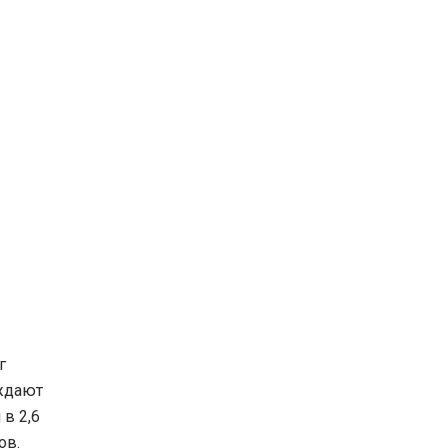
г
рждают
в 2,6
ов.