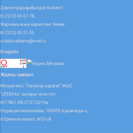
Директордың қабылдау бөлмесі:
8 (7212) 43-57-78,
Жарнама және маркетинг бөлімі:
8 (7212) 43-21-55
ortalyk.reklama@mail.ru
Projects
Жалпы мәлімет
Меншік иесі: "Saryarqa aqparat" ЖШС
"LIFE09.kz" ақпарат агенттігі
№17801-ИА 27.07.2019ж.
Редакция мекенжайы: 100009, Қарағанды қ.
Ә.Ермеков көшесі, №33 үй.