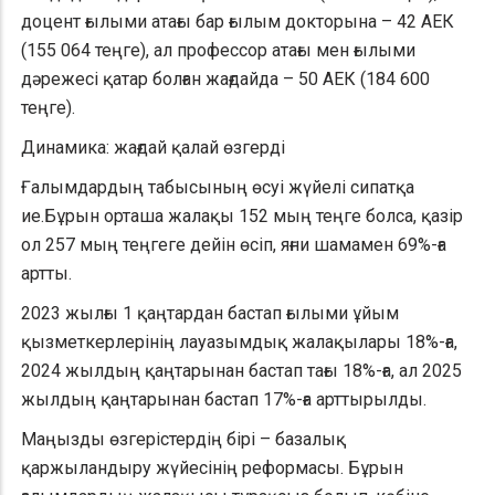
доцент ғылыми атағы бар ғылым докторына – 42 АЕК
(155 064 теңге), ал профессор атағы мен ғылыми
дәрежесі қатар болған жағдайда – 50 АЕК (184 600
теңге).
Динамика: жағдай қалай өзгерді
Ғалымдардың табысының өсуі жүйелі сипатқа
ие.Бұрын орташа жалақы 152 мың теңге болса, қазір
ол 257 мың теңгеге дейін өсіп, яғни шамамен 69%-ға
артты.
2023 жылғы 1 қаңтардан бастап ғылыми ұйым
қызметкерлерінің лауазымдық жалақылары 18%-ға,
2024 жылдың қаңтарынан бастап тағы 18%-ға, ал 2025
жылдың қаңтарынан бастап 17%-ға арттырылды.
Маңызды өзгерістердің бірі – базалық
қаржыландыру жүйесінің реформасы. Бұрын