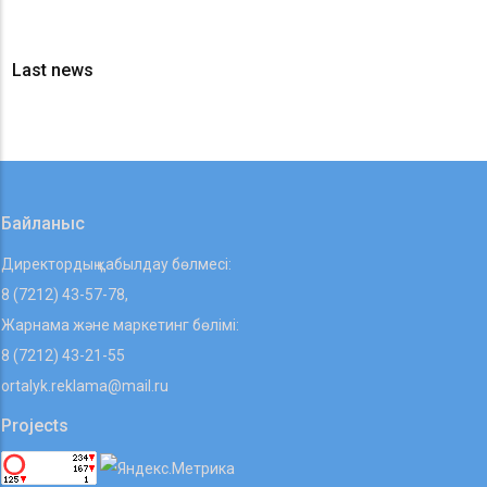
Last news
Байланыс
Директордың қабылдау бөлмесі:
8 (7212) 43-57-78,
Жарнама және маркетинг бөлімі:
8 (7212) 43-21-55
ortalyk.reklama@mail.ru
Projects