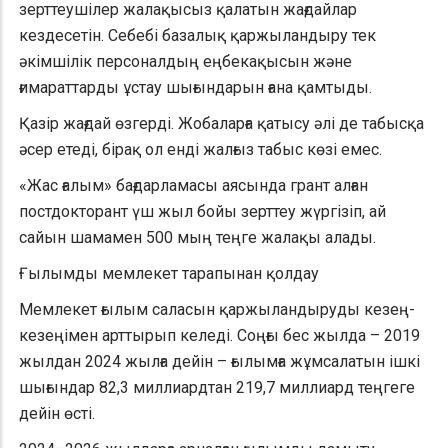
зерттеушілер жалақысыз қалатын жағдайлар
кездесетін. Себебі базалық қаржыландыру тек
әкімшілік персоналдың еңбекақысын және
ғимараттарды ұстау шығындарын ғана қамтыды.
Қазір жағдай өзгерді. Жобаларға қатысу әлі де табысқа
әсер етеді, бірақ ол енді жалғыз табыс көзі емес.
«Жас ғалым» бағдарламасы аясында грант алған
постдокторант үш жыл бойы зерттеу жүргізіп, ай
сайын шамамен 500 мың теңге жалақы алады.
Ғылымды мемлекет тарапынан қолдау
Мемлекет ғылым саласын қаржыландыруды кезең-
кезеңімен арттырып келеді. Соңғы бес жылда – 2019
жылдан 2024 жылға дейін – ғылымға жұмсалатын ішкі
шығындар 82,3 миллиардтан 219,7 миллиард теңгеге
дейін өсті.