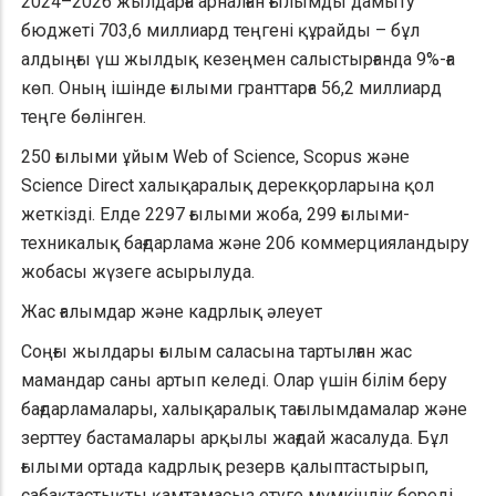
2024–2026 жылдарға арналған ғылымды дамыту
бюджеті 703,6 миллиард теңгені құрайды – бұл
алдыңғы үш жылдық кезеңмен салыстырғанда 9%-ға
көп. Оның ішінде ғылыми гранттарға 56,2 миллиард
теңге бөлінген.
250 ғылыми ұйым Web of Science, Scopus және
Science Direct халықаралық дерекқорларына қол
жеткізді. Елде 2297 ғылыми жоба, 299 ғылыми-
техникалық бағдарлама және 206 коммерцияландыру
жобасы жүзеге асырылуда.
Жас ғалымдар және кадрлық әлеует
Соңғы жылдары ғылым саласына тартылған жас
мамандар саны артып келеді. Олар үшін білім беру
бағдарламалары, халықаралық тағылымдамалар және
зерттеу бастамалары арқылы жағдай жасалуда. Бұл
ғылыми ортада кадрлық резерв қалыптастырып,
сабақтастықты қамтамасыз етуге мүмкіндік береді.