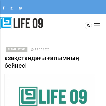
ЖАҢАЛЫҚТАР
12 04 2026
Қазақстандағы ғалымның
бейнесі