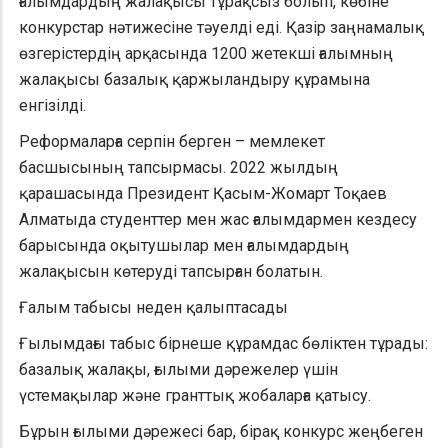
ғалымдардың жалақысы тұрақсыз болып, көбіне
конкурстар нәтижесіне тәуелді еді. Қазір заңнамалық
өзгерістердің арқасында 1200 жетекші ғалымның
жалақысы базалық қаржыландыру құрамына
енгізілді.
Реформаларға серпін берген – мемлекет
басшысының тапсырмасы. 2022 жылдың
қарашасында Президент Қасым-Жомарт Тоқаев
Алматыда студенттер мен жас ғалымдармен кездесу
барысында оқытушылар мен ғалымдардың
жалақысын көтеруді тапсырған болатын.
Ғалым табысы неден қалыптасады
Ғылымдағы табыс бірнеше құрамдас бөліктен тұрады:
базалық жалақы, ғылыми дәрежелер үшін
үстемақылар және гранттық жобаларға қатысу.
Бұрын ғылыми дәрежесі бар, бірақ конкурс жеңбеген