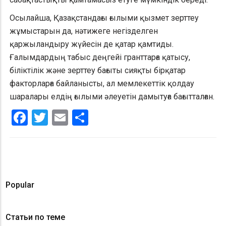
Осылайша, Қазақстандағы ғылыми қызмет зерттеу
жұмыстарын да, нәтижеге негізделген
қаржыландыру жүйесін де қатар қамтиды.
Ғалымдардың табыс деңгейі гранттарға қатысу,
біліктілік және зерттеу бағыты сияқты бірқатар
факторларға байланысты, ал мемлекеттік қолдау
шаралары елдің ғылыми әлеуетін дамытуға бағытталған.
Facebook
Twitter
Email
Share
Popular
Статьи по теме