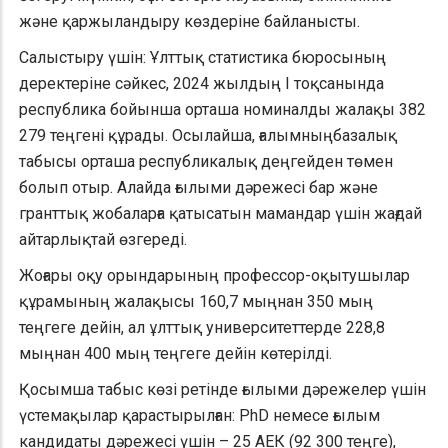
және қаржыландыру көздеріне байланысты.
Салыстыру үшін: Ұлттық статистика бюросының
деректеріне сәйкес, 2024 жылдың І тоқсанында
республика бойынша орташа номиналды жалақы 382
279 теңгені құрады. Осылайша, ғалымныңбазалық
табысы орташа республикалық деңгейден төмен
болып отыр. Алайда ғылыми дәрежесі бар және
гранттық жобаларға қатысатын мамандар үшін жағдай
айтарлықтай өзгереді.
Жоғары оқу орындарының профессор-оқытушылар
құрамының жалақысы 160,7 мыңнан 350 мың
теңгеге дейін, ал ұлттық университеттерде 228,8
мыңнан 400 мың теңгеге дейін көтерілді.
Қосымша табыс көзі ретінде ғылыми дәрежелер үшін
үстемақылар қарастырылған: PhD немесе ғылым
кандидаты дәрежесі үшін – 25 АЕК (92 300 теңге),