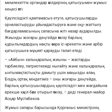
мемлекеттік органдар өкілдерінің қатысуымен жұмыс
кеңесі өтті.
Қауіпсіздікті қамтамасыз етуге, қатысушыларды
орналастыруды ұйымдастыруға және оқу-жаттығу
бағдарламасының сапасына жіті назар аударылды.
Жиынды жоғары деңгейде өткізу барлық
құрылымдардың нақты өзара іс-әрекетін және әрбір
қатысушыға мұқият қарауды талап етеді.
– «Айбын» халықаралық жиыны – жастарды
тәрбиелеу, патриотизмді нығайту және халықаралық
ынтымақтастықты дамыту үшін маңызды алаң.
Біздің ортақ міндетіміз – оны жоғары деңгейде,
барлық қатысушылардың қауіпсіздігі мен жағдайына
ерекше көңіл бөле отырып өткізу, – деді генерал-майор
Асқар Мұстабеков.
Жұмыс сапары барысында Қорғаныс министрінің