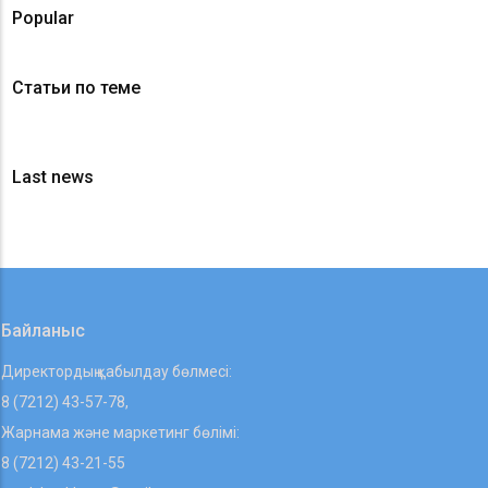
Popular
Статьи по теме
Last news
Байланыс
Директордың қабылдау бөлмесі:
8 (7212) 43-57-78,
Жарнама және маркетинг бөлімі:
8 (7212) 43-21-55