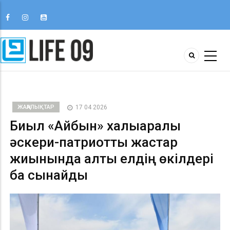
ЖАҢАЛЫҚТАР
17 04 2026
Биыл «Айбын» халықаралық
әскери-патриоттық жастар
жиынында алты елдің өкілдері
бақ сынайды