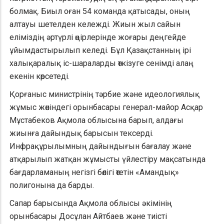
болмақ. Биыл оған 54 команда қатысады, оның
алтауы шетелден кележді. Жиын жыл сайын
еліміздің әртүрлі өңірлерінде жоғары деңгейде
ұйымдастырылып келеді. Бұл Қазақстанның ірі
халықаралық іс-шараларды өткізуге сенімді алаң
екенін көрсетеді.
Қорғаныс министрінің тәрбие және идеологиялық
жұмыс жөніндегі орынбасары генерал-майор Асқар
Мұстабеков Ақмола облысына барып, алдағы
жиынға дайындық барысын тексерді.
Инфрақұрылымның дайындығын бағалау және
атқарылып жатқан жұмысты үйлестіру мақсатында
бағдарламаның негізгі бөлігі өтетін «Амандық»
полигонына да барды.
Сапар барысында Ақмола облысы әкімінің
орынбасары Досұлан Айтбаев және тиісті