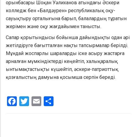
орынбасары Шоқан Уәлиханов атындағы Әскери
колледж бен «Балдәурен» республикалық оқу-
сауықтыру орталығына барып, балалардың тұратын
жерімен және оқу жағдайымен танысты.
Сапар қорытындысы бойынша дайындықты одан әрі
жетілдіруге бағытталған нақты тапсырмалар берілді.
Мұндай жоспарлы шараларды іске асыру жастарға
арналған мүмкіндіктерді кеңейтіп, халықаралық
ынтымақтастықты күшейтіп, әскери-патриоттық
қозғалыстың дамуына қосымша серпін береді.
Facebook
Twitter
Email
Share