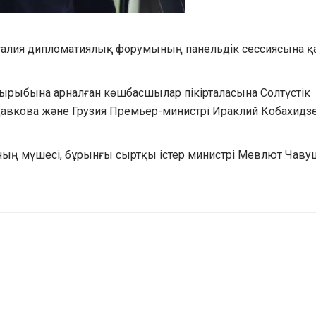
алия дипломатиялық форумының панельдік сессиясына қ
тақырыбына арналған көшбасшылар пікірталасына Солтүстік
авкова және Грузия Премьер-министрі Ираклий Кобахидз
ың мүшесі, бұрынғы сыртқы істер министрі Мевлют Чаву