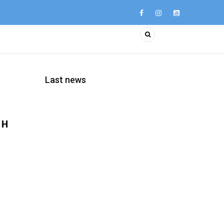
Last news
ін