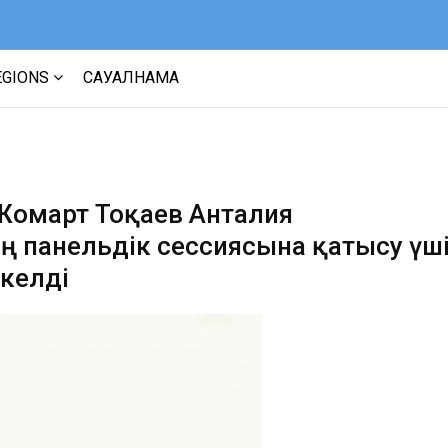
EGIONS
САУАЛНАМА
Жомарт Тоқаев Анталия
панельдік сессиясына қатысу үш
келді