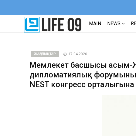
MAIN
NEWS
R
ЖАҢАЛЫҚТАР
17 04 2026
Мемлекет басшысы Қасым-
дипломатиялық форумының 
NEST конгресс орталығына 