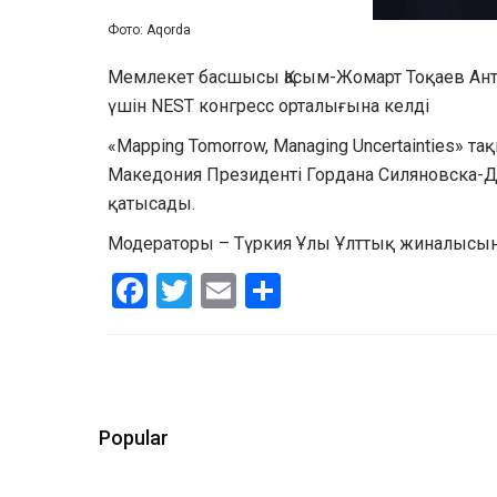
Фото: Aqorda
Мемлекет басшысы Қасым-Жомарт Тоқаев Ант
үшін NEST конгресс орталығына келді
«Mapping Tomorrow, Managing Uncertainties» 
Македония Президенті Гордана Силяновска-Д
қатысады.
Модераторы – Түркия Ұлы Ұлттық жиналысын
Facebook
Twitter
Email
Share
Popular