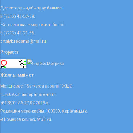
Директордың қабылдау бөлмесі:
8 (7212) 43-57-78,
Жарнама және маркетинг бөлімі:
8 (7212) 43-21-55
ortalyk.reklama@mail.ru
Projects
Жалпы мәлімет
Меншік иесі: "Saryarqa aqparat" ЖШС
"LIFE09.kz" ақпарат агенттігі
№17801-ИА 27.07.2019ж.
Редакция мекенжайы: 100009, Қарағанды қ.
Ә.Ермеков көшесі, №33 үй.