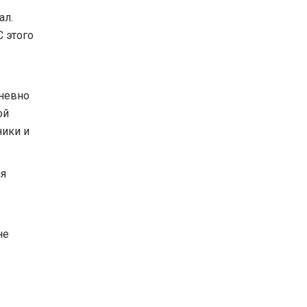
ал.
С этого
дневно
ой
ники и
ая
не