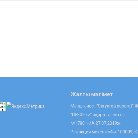
Жалпы мәлімет
Меншік иесі: "Saryarqa aqparat"
"LIFE09.kz" ақпарат агенттігі
№17801-ИА 27.07.2019ж.
Редакция мекенжайы: 100009, Қа