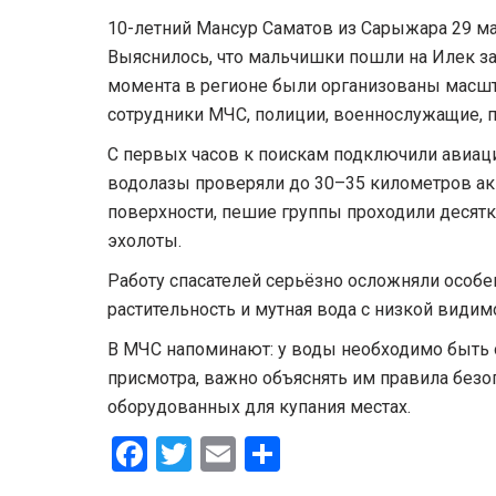
10-летний Мансур Саматов из Сарыжара 29 мар
Выяснилось, что мальчишки пошли на Илек за 5
момента в регионе были организованы масшт
сотрудники МЧС, полиции, военнослужащие, п
С первых часов к поискам подключили авиац
водолазы проверяли до 30–35 километров ак
поверхности, пешие группы проходили десятк
эхолоты.
Работу спасателей серьёзно осложняли особен
растительность и мутная вода с низкой видим
В МЧС напоминают: у воды необходимо быть 
присмотра, важно объяснять им правила безоп
оборудованных для купания местах.
Facebook
Twitter
Email
Share