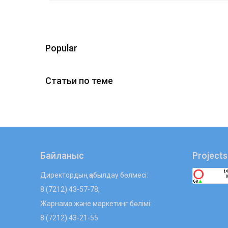
Popular
Статьи по теме
Байланыс
Projects
Директордың қабылдау бөлмесі:
8 (7212) 43-57-78,
Жарнама және маркетинг бөлімі:
8 (7212) 43-21-55