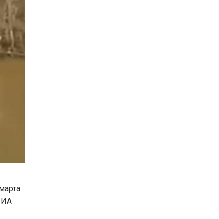
марта.
т ИА