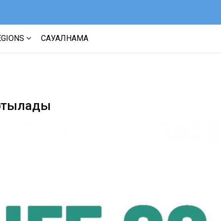
EGIONS
САУАЛНАМА
артылады