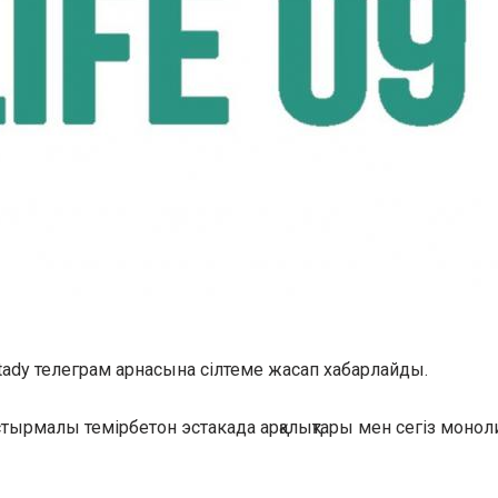
itady телеграм арнасына сілтеме жасап хабарлайды.
стырмалы темірбетон эстакада арқалықтары мен сегіз моноли