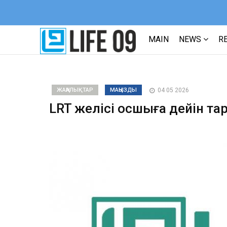
MAIN
NEWS
R
ЖАҢАЛЫҚТАР
МАҢЫЗДЫ
04 05 2026
LRT желісі Қосшыға дейін т