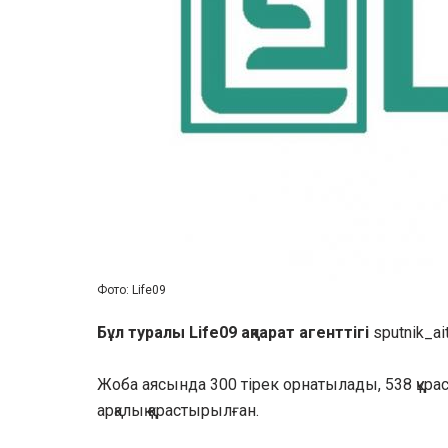
Фото: Life09
Бұл туралы Life09 ақпарат агенттігі
sputnik_a
Жоба аясында 300 тірек орнатылады, 538 құра
арқалық қарастырылған.