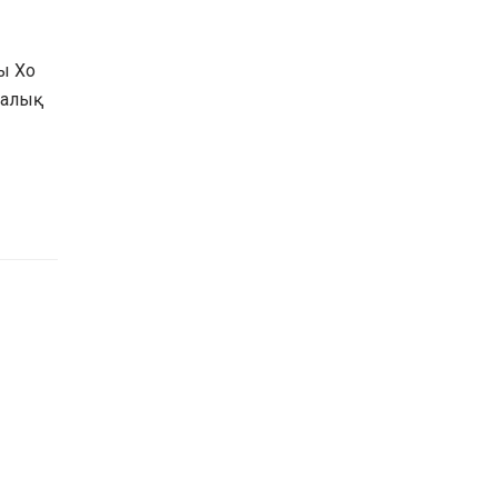
ы Хо
алық