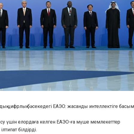
дық цифрлық бәсекедегі ЕАЭО: жасанды интеллектіге басым
ысу үшін елордаға келген ЕАЭО-ға мүше мемлекеттер
лтипат білдірді.