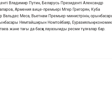
енті Владимир Путин, Беларусь Президенті Александр
паров, Армения вице-премьері Мгер Григорян, Куба
р Вальдес Меса, Вьетнам Премьер-министрінің орынбасар
рынбасары Нямтайширын Номтойбаяр, Еуразиялық экономик
аев және тағы да басқа лауазымды ресми тұлғалар бар.