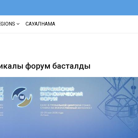
EGIONS
САУАЛНАМА
икалық форум басталды