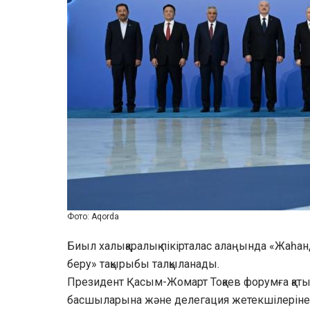
Фото: Aqorda
Биыл халықаралық пікірталас алаңында «Жаһан
беру» тақырыбы талқыланады.
Президент Қасым-Жомарт Тоқаев форумға қат
басшыларына және делегация жетекшілеріне і