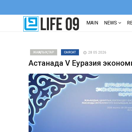
MAIN
NEWS
R
ЖАҢАЛЫҚТАР
САЯСАТ
28 05 2026
Астанада V Еуразия эконом