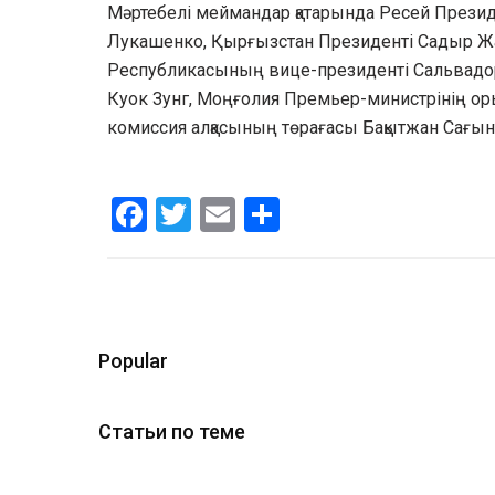
Мәртебелі меймандар қатарында Ресей Презид
Лукашенко, Қырғызстан Президенті Садыр Жа
Республикасының вице-президенті Сальвадо
Куок Зунг, Моңғолия Премьер-министрінің о
комиссия алқасының төрағасы Бақытжан Сағынт
Facebook
Twitter
Email
Share
Popular
Статьи по теме