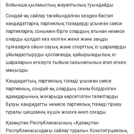
бойынша қылмыстық жауаптылық туындайды.
Сондай-ақ сайлау тағайындалған кезден бастап
кандидаттарға, партиялық тізімдерді ұсынған саяси
партияларға, сонымен бірге олардың атынан немесе
оларды қолдап кез келген жеке және заңды
тұлғаларға ойын-сауық және спорттық іс-шараларды
ұйымдастыруды қоспағанда, қайырымдылық іс-
шараларын өткізуге тыйым салынатынын атап өткен
маңызды.
Кандидаттың, партиялық тізімді ұсынған саяси
партияның, сондай-ақ олардың сенім білдірілген
адамдарының жоғарыда көрсетілген талаптарды
бұзуы кандидатты немесе партиялық тізімді тіркеу
туралы шешімнің күшін жоюға әкеп соғады.
Қазақстан Республикасының «Қазақстан
Республикасындағы сайлау туралы» Конституциялық