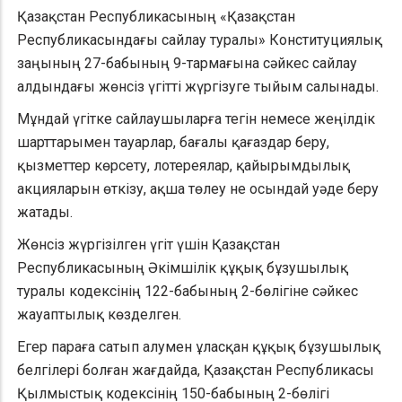
Қазақстан Республикасының «Қазақстан
Республикасындағы сайлау туралы» Конституциялық
заңының 27-бабының 9-тармағына сәйкес сайлау
алдындағы жөнсiз үгіттi жүргiзуге тыйым салынады.
Мұндай үгітке сайлаушыларға тегiн немесе жеңiлдiк
шарттарымен тауарлар, бағалы қағаздар беру,
қызметтер көрсету, лотереялар, қайырымдылық
акцияларын өткiзу, ақша төлеу не осындай уәде беру
жатады.
Жөнсіз жүргізілген үгіт үшін Қазақстан
Республикасының Әкімшілік құқық бұзушылық
туралы кодексінің 122-бабының 2-бөлігіне сәйкес
жауаптылық көзделген.
Егер параға сатып алумен ұласқан құқық бұзушылық
белгілері болған жағдайда, Қазақстан Республикасы
Қылмыстық кодексінің 150-бабының 2-бөлігі