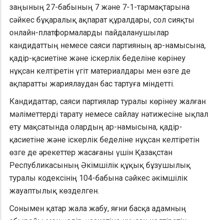
заңының 27-бабының 7 және 7-1-тармақтарына
сәйкес бұқаралық ақпарат құралдары, сол сияқты
онлайн-платформаларды пайдаланушылар
кандидаттың немесе саяси партияның ар-намысына,
қадір-қасиетіне және іскерлік беделіне көрінеу
нұқсан келтіретін үгіт материалдары мен өзге де
ақпаратты жариялаудан бас тартуға міндетті.
Кандидаттар, саяси партиялар туралы көрінеу жалған
мәліметтерді тарату немесе сайлау нәтижесіне ықпал
ету мақсатында олардың ар-намысына, қадір-
қасиетіне және іскерлік беделіне нұқсан келтіретін
өзге де әрекеттер жасағаны үшін Қазақстан
Республикасының Әкімшілік құқық бұзушылық
туралы кодексінің 104-бабына сәйкес әкімшілік
жауаптылық көзделген.
Сонымен қатар жала жабу, яғни басқа адамның