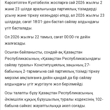
Көрсетілген Күнтізбелік жоспарға сай 2026 жылғы 2
және 23 шілде аралығында партиялық тізімдерді
ұсыну және тіркеу кезеңдері өтеді, ал 2026 жылғы 23
шілдеде, сағат 18:01-ден бастап сайлау алдындағы
үгiт басталады.
Ол 2026 жылғы 22 тамыз, сағат 00:00-ге дейін
жалғасады.
Осыған байланысты, сондай-ақ Қазақстан
Республикасының «Қазақстан Республикасындағы
сайлау туралы» Конституциялық заңының 27-
бабының 2-тармағына сай партиялық тізімді тіркеу
мерзімі аяқталғанға дейін қандай да бір сайлау
алдындағы үгiт жүргізуге жол берілмейді.
Осы талапты бұзу Қазақстан Республикасының
Әкімшілік құқық бұзушылық туралы кодексінің 102-
бабына сәйкес жауаптылыққа әкеп соғады.