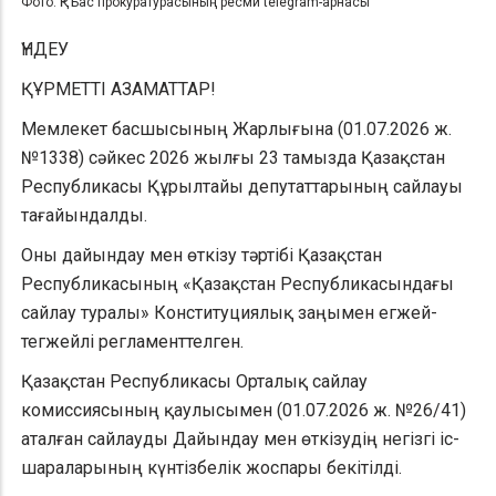
Фото: ҚР Бас прокуратурасының ресми telegram-арнасы
ҮНДЕУ
ҚҰРМЕТТІ АЗАМАТТАР!
Мемлекет басшысының Жарлығына (01.07.2026 ж.
№1338) сәйкес 2026 жылғы 23 тамызда Қазақстан
Республикасы Құрылтайы депутаттарының сайлауы
тағайындалды.
Оны дайындау мен өткізу тәртібі Қазақстан
Республикасының «Қазақстан Республикасындағы
сайлау туралы» Конституциялық заңымен егжей-
тегжейлі регламенттелген.
Қазақстан Республикасы Орталық сайлау
комиссиясының қаулысымен (01.07.2026 ж. №26/41)
аталған сайлауды Дайындау мен өткізудің негізгі іс-
шараларының күнтізбелік жоспары бекітілді.