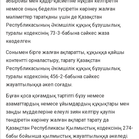
абыройы мен қадiр-қасиетiне нұқсан келтiретiн
немесе оның беделiн түсiретiн көрiнеу жалған
мәлiметтер таратқаны үшін де Қазақстан
Республикасының Әкімшілік құқық бұзушылық
туралы кодексінің 73-3-бабына сәйкес жаза
көзделген.
Сонымен бірге жалған ақпаратты, құқыққа қайшы
контентті орналастыру, тарату Қазақстан
Республикасының Әкімшілік құқық бұзушылық
туралы кодексінің 456-2-бабына сәйкес
жауаптылыққа әкеп соғады.
Бұған қоса қоғамдық тәртіпті бұзу немесе
азаматтардың немесе ұйымдардың құқықтары мен
заңды мүдделеріне елеулі зиян келтіру қаупін
төндіретін көрінеу жалған ақпарат тарату да
Қазақстан Республикасы Қылмыстық кодексінің 274-
бабы бойынша қылмыстық жауаптылыққа әкеледі.