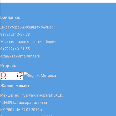
Байланыс
Директордың қабылдау бөлмесі:
8 (7212) 43-57-78,
Жарнама және маркетинг бөлімі:
8 (7212) 43-21-55
ortalyk.reklama@mail.ru
Projects
Жалпы мәлімет
Меншік иесі: "Saryarqa aqparat" ЖШС
"LIFE09.kz" ақпарат агенттігі
№17801-ИА 27.07.2019ж.