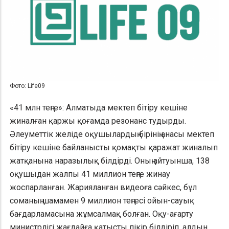
Фото: Life09
«41 млн теңге»: Алматыда мектеп бітіру кешіне
жиналған қаржы қоғамда резонанс тудырды.
Әлеуметтік желіде оқушылардың бірінің анасы мектеп
бітіру кешіне байланысты қомақты қаражат жиналып
жатқанына наразылық білдірді. Оның айтуынша, 138
оқушыдан жалпы 41 миллион теңге жинау
жоспарланған. Жарияланған видеоға сәйкес, бұл
соманың шамамен 9 миллион теңгесі ойын-сауық
бағдарламасына жұмсалмақ болған. Оқу-ағарту
министрлігі жағдайға қатысты пікір білдіріп, алдын