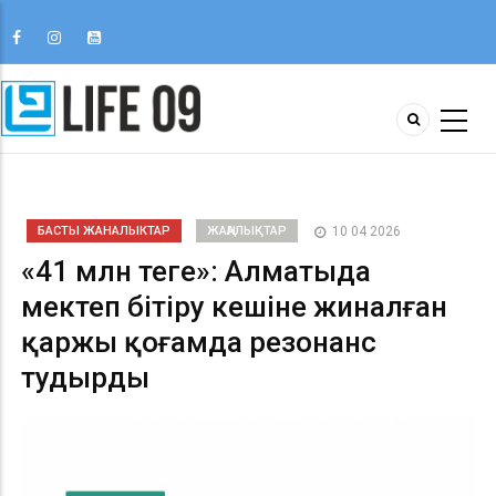
БАСТЫ ЖАНАЛЫКТАР
ЖАҢАЛЫҚТАР
10 04 2026
«41 млн теңге»: Алматыда
мектеп бітіру кешіне жиналған
қаржы қоғамда резонанс
тудырды