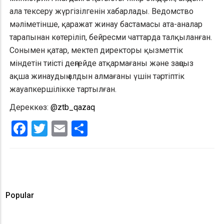
ала тексеру жүргізілгенін хабарлады. Ведомство
мәліметінше, қаражат жинау бастамасы ата-аналар
тарапынан көтеріліп, бейресми чаттарда талқыланған.
Сонымен қатар, мектеп директоры қызметтік
міндетін тиісті деңгейде атқармағаны және заңсыз
ақша жинаудың алдын алмағаны үшін тәртіптік
жауапкершілікке тартылған.
Дереккөз:
@ztb_qazaq
Facebook
Twitter
Email
Share
Popular