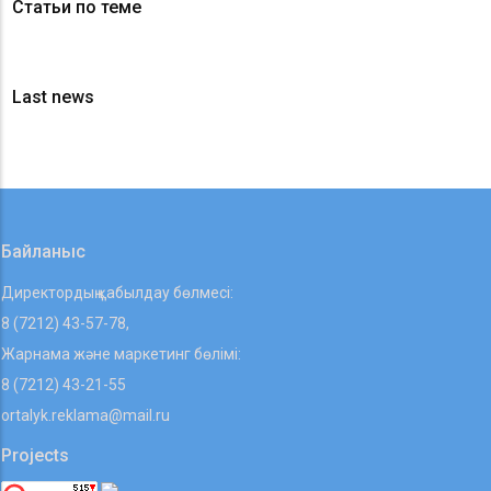
Статьи по теме
Last news
Байланыс
Директордың қабылдау бөлмесі:
8 (7212) 43-57-78,
Жарнама және маркетинг бөлімі:
8 (7212) 43-21-55
ortalyk.reklama@mail.ru
Projects