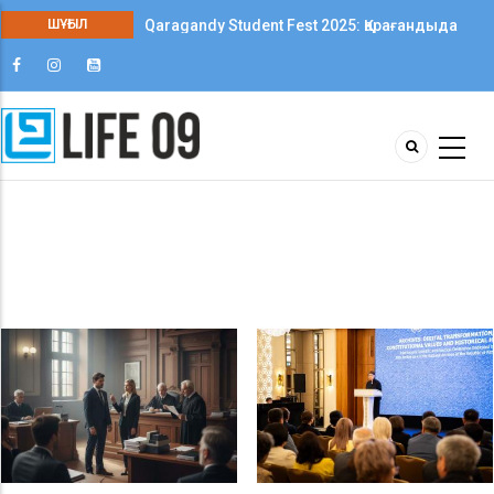
ШҰҒЫЛ
Qaragandy Student Fest 2025: Қарағандыда
колледж студенттері арасында алғаш рет
шығармашылық фестиваль өтті