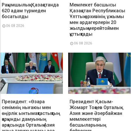
Рақымшылық: Қазақстанда
Мемлекет басшысы
620 адам түрмеден
Қазақстан Республикасы
босатылды
Ұлттық архивінің ұжымы
мен ардагерлерін 20
06 08 2026
жылдық мерейтоймен
құттықтады
06 08 2026
Президент: «Өзара
Президент Қасым-
сенімнің нығаюы мен
Жомарт Тоқаев Орталық
өңірлік ынтымақтастықтың
Азия және Әзербайжан
қарқынды дамуының
мемлекеттері
арқасында Орталық Азия
басшыларының
жаңа тарихындағы аса
бейресми