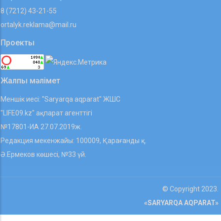
8 (7212) 43-21-55
ortalyk.reklama@mail.ru
Проекты
Жалпы мәлімет
Меншік иесі: "Saryarqa aqparat" ЖШС
"LIFE09.kz" ақпарат агенттігі
№17801-ИА 27.07.2019ж.
Редакция мекенжайы: 100009, Қарағанды қ.
Ә.Ермеков көшесі, №33 үй.
© Copyright 2023.
«SARYARQA AQPARAT»