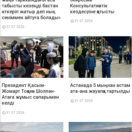
табысты кезеңді бастан
Консультативтік
өткеріп жатыр деп нық
кездесуіне қатысты
сеніммен айтуға болады»
31 07 2026
31 07 2026
Президент Қасым-
Астанада 5 мыңнан астам
Жомарт Тоқаев Шолпан-
ата-ана жауапқа тартылды
Атаға жұмыс сапарымен
31 07 2026
келді
31 07 2026