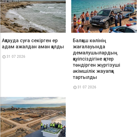
Ақтауда суға секірген ер
Балқаш көлінің
адам ажалдан аман қалды
жағалауында
демалушылардың
31 07 2026
қауіпсіздігіне қатер
төндірген жүргізуші
әкімшілік жауапқа
тартылды
31 07 2026