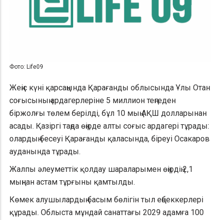
Фото: Life09
Жеңіс күні қарсаңында Қарағанды облысында Ұлы Отан
соғысының ардагерлеріне 5 миллион теңгеден
біржолғы төлем берілді, бұл 10 мың АҚШ долларынан
асады. Қазіргі таңда өңірде алты соғыс ардагері тұрады:
олардың бесеуі Қарағанды қаласында, біреуі Осакаров
ауданында тұрады.
Жалпы әлеуметтік қолдау шараларымен өңірдің 2,1
мыңнан астам тұрғыны қамтылды.
Көмек алушылардың басым бөлігін тыл еңбеккерлері
құрады. Облыста мұндай санаттағы 2029 адамға 100