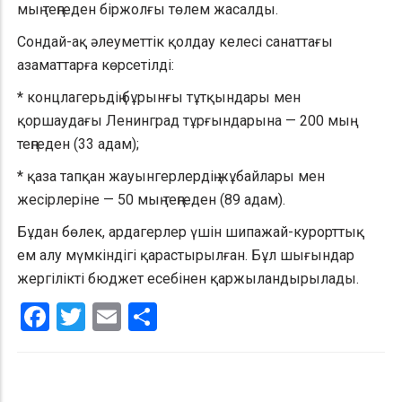
мың теңгеден біржолғы төлем жасалды.
Сондай-ақ әлеуметтік қолдау келесі санаттағы
азаматтарға көрсетілді:
* концлагерьдің бұрынғы тұтқындары мен
қоршаудағы Ленинград тұрғындарына — 200 мың
теңгеден (33 адам);
* қаза тапқан жауынгерлердің жұбайлары мен
жесірлеріне — 50 мың теңгеден (89 адам).
Бұдан бөлек, ардагерлер үшін шипажай-курорттық
ем алу мүмкіндігі қарастырылған. Бұл шығындар
жергілікті бюджет есебінен қаржыландырылады.
Facebook
Twitter
Email
Share