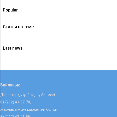
Popular
Статьи по теме
Last news
Байланыс
Директордың қабылдау бөлмесі:
8 (7212) 43-57-78,
Жарнама және маркетинг бөлімі:
8 (7212) 43-21-55