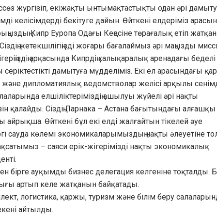
ссөз жүргізіп, екіжақты ынтымақтастықты одан әрі дамыту
імді келісімдерді бекітуге дайын. Өйткені елдеріміз арасы
ңыздың Кипр Еуропа Одағы Кеңесіне төрағалық етіп жатқан
Сіздің жетекшілігіңізді жоғары бағалаймыз әрі маңызды мис
жігеріңіздің арқасында Кипрдің халықаралық аренадағы беделі
ы серіктестікті дамытуға мүдделіміз. Екі ел арасындағы қа
ар және дипломатиялық ведомстволар желісі арқылы сенім
алаларында елшіліктеріміздің ашылуы жүйелі әрі нақты
ін қалайды. Сіздің Ларнака – Астана бағытындағы алғашқы
ы айрықша. Өйткені бұл екі елді жалғайтын тікелей әуе
іргі сауда көлемі экономикаларымыздың нақты әлеуетіне т
мақсатымыз – саяси ерік-жігерімізді нақты экономикалық
енті.
н бірге ауқымды бизнес делегация келгеніне тоқталды. 
ығы артып келе жатқанын байқатады.
кт, логистика, қаржы, туризм және білім беру салалары
екені айтылды.