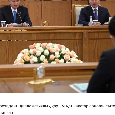
зиденті дипломатиялық қарым-қатынастар орнаған сәтте
ап өтті.