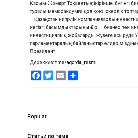
Қасым-Жомарт Тоқаевтың пікірінше, бүгінгі б
туралы меморандумға қол қою іскерлік топтард
– Қазақстан кипрлік компаниялардың инвестиц
негізгі басымдықтарының бірі – бизнес пен 
инвестициялық жобаларды жүзеге асыруда Үкі
парламентаралық байланыстар елдеріміздің ы
Президент.
Дереккөз:
t.me/aqorda_resmi
Facebook
Twitter
Email
Share
Popular
Статьи по теме