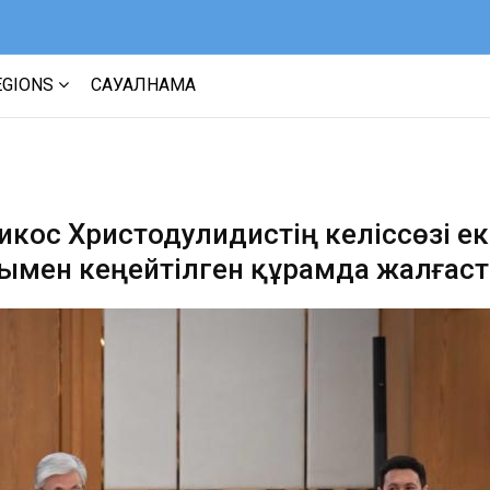
EGIONS
САУАЛНАМА
кос Христодулидистің келіссөзі ек
мен кеңейтілген құрамда жалғас