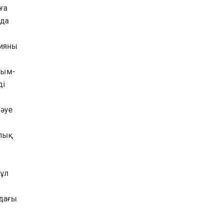
ға
нда
сияны
рым-
ді
 әуе
олық
Бұл
ндағы