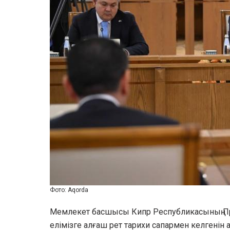
Фото: Aqorda
Мемлекет басшысы Кипр Республикасының Пре
елімізге алғаш рет тарихи сапармен келгенін ат