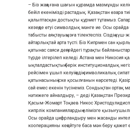
– Біз жаңа ғана шағын құрамда мазмұнды келі
бейіл екенімізді растадық. Қазақстан өзара ти
қалыптасқан достықты құрмет тұтамыз. Сапары
кезеңде өтуі символдық мәнге ие. Осы орайда 
табысты аяқтауыңызға тілектеспіз. Сіздің күш-
айтарлықтай арта түсті. Біз Кипрмен сан қырл
қатынас саяси деңгейдегі тұрақты байланыст
түрде ілгерілеп келеді. Астана мен Никосия қ
ықпалдастықтың берік институционалдық негіз
рейсімен ұшып келуіңіздің символикалық сипат
қатынасының іске қосылғанын көрсетеді. Қаз
сай емес екенін түсінеміз. Сондықтан ортақ 
нәтижеге айналдыру, – деді Қазақстан Презид
Қасым-Жомарт Тоқаев Никос Христодулидиспе
кипрлік компаниялардың елімізге қызығушыл
Осы орайда цифрландыру мен жасанды интелле
кооперацияны кеңейтуге баса мән беру қажет 