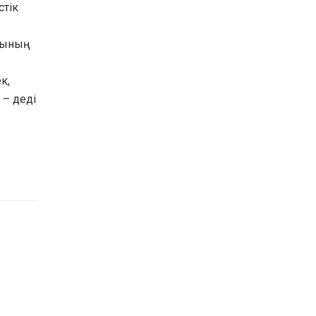
стік
тының
к,
 – деді