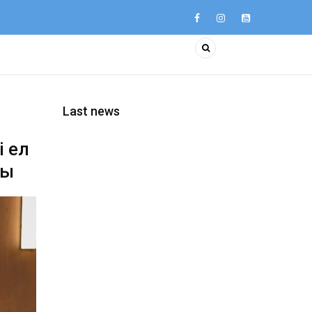
Last news
і ел
ты