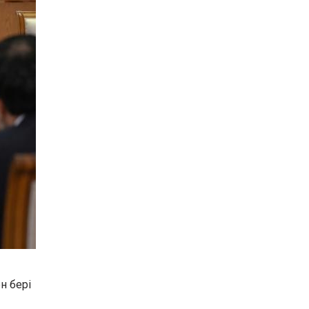
н бері