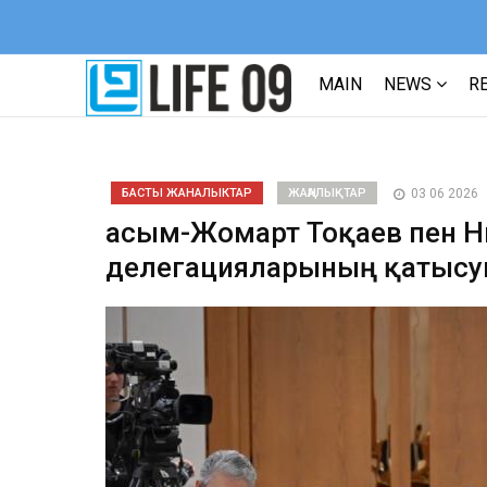
MAIN
NEWS
R
БАСТЫ ЖАНАЛЫКТАР
ЖАҢАЛЫҚТАР
03 06 2026
Қасым-Жомарт Тоқаев пен Ни
делегацияларының қатысуы