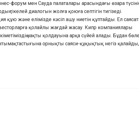
изнес-форум мен Сауда палаталары арасындағы өзара түсіні
ың тікелей диалогын жолға қоюға септігін тигізеді.
ия құю және елімізде кәсіп ашу ниетін құптайды. Ел саяса
инвесторларға қолайлы жағдай жасау. Кипр компаниялары
метіміздің нақты қолдауына арқа сүйей алады. Бұдан бөле
нтымақтастығына орнықты саяси-құқықтық негіз қалайды,