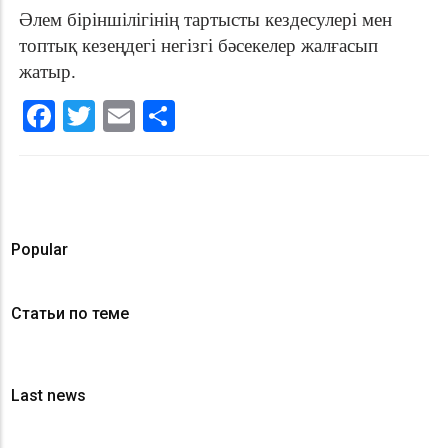
Әлем біріншілігінің тартысты кездесулері мен
топтық кезеңдегі негізгі бәсекелер жалғасып
жатыр.
Facebook
Twitter
Email
Share
Popular
Статьи по теме
Last news