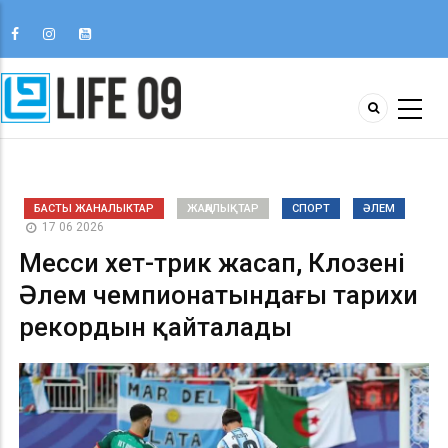
БАСТЫ ЖАНАЛЫКТАР
ЖАҢАЛЫҚТАР
СПОРТ
ӘЛЕМ
17 06 2026
Месси хет-трик жасап, Клозенің
Әлем чемпионатындағы тарихи
рекордын қайталады