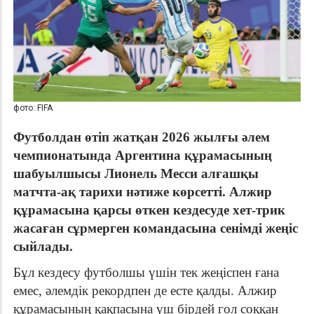
фото: FIFA
Футболдан өтіп жатқан 2026 жылғы әлем
чемпионатында Аргентина құрамасының
шабуылшысы Лионель Месси алғашқы
матчта-ақ тарихи нәтиже көрсетті. Алжир
құрамасына қарсы өткен кездесуде хет-трик
жасаған сұрмерген командасына сенімді жеңіс
сыйлады.
Бұл кездесу футболшы үшін тек жеңіспен ғана
емес, әлемдік рекордпен де есте қалды. Алжир
құрамасының қақпасына үш бірдей гол соққан