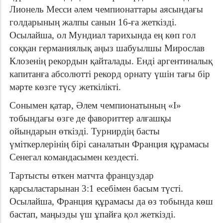
Лионель Месси әлем чемпионаттары аясындағы
голдарының жалпы санын 16-ға жеткізді.
Осылайша, ол Мундиал тарихында ең көп гол
соққан германиялық аңыз шабуылшы Мирослав
Клозенің рекордын қайталады. Енді аргентиналық
капитанға абсолютті рекорд орнату үшін тағы бір
мәрте көзге түсу жеткілікті.
Сонымен қатар, Әлем чемпионатының «І»
тобындағы өзге де фавориттер алғашқы
ойындарын өткізді. Турнирдің басты
үміткерлерінің бірі саналатын Франция құрамасы
Сенегал командасымен кездесті.
Тартысты өткен матчта француздар
қарсыластарынан 3:1 есебімен басым түсті.
Осылайша, Франция құрамасы да өз тобында көш
бастап, маңызды үш ұпайға қол жеткізді.