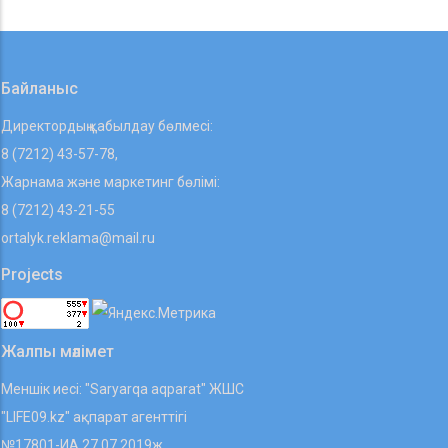
Байланыс
Директордың қабылдау бөлмесі:
8 (7212) 43-57-78,
Жарнама және маркетинг бөлімі:
8 (7212) 43-21-55
ortalyk.reklama@mail.ru
Projects
Жалпы мәлімет
Меншік иесі: "Saryarqa aqparat" ЖШС
"LIFE09.kz" ақпарат агенттігі
№17801-ИА 27.07.2019ж.