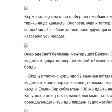
Көрме қонақтары өнер шеберінің өмірбаян
тарихына да қанықты. Экспозицияда кітаптар, 
сондай-ақ әйгілі баритонның орындауындағы
назарына ұсынылды.
Өнер әдебиеті бөлімінің меңгерушісі Балжан
мәдениет қайраткерлерінің мерейтойларына а
болды.
— Біздің кітапхана қорында 92 мыңнан астам
мәдениет және өнер саласының танымал тұл
көрдік. Ермек Серкебаевтың 100 жылдығына 
Келушілер оның шығармашылығымен танысып,
орындауындағы туындылардың аудиожазбала