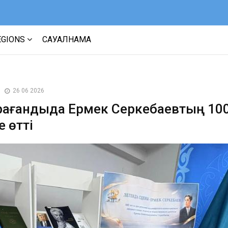
EGIONS
САУАЛНАМА
26 06 2026
арағандыда Ермек Серкебаевтың 10
 өтті