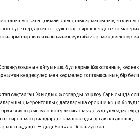
ымен танысып қана қоймай, оның шығармашылық жолыны
фотосуреттер, архивтік құжаттар, сирек кездесетін матери
 шығармалар жазылған винил күйтабақтар мен дискілер кө
 Оспанқұлованың айтуынша, бұл көрме Қазақстанның көрнек
рналған кездесулер мен көрмелер топтамасының бір бөліг
 кітап сақталған. Жылдық жоспарды әзірлеу барысында елі
ғаларының мерейтойлық даталарына ерекше көңіл бөлуді
орай осы көрме мен интерактивті кездесуді ұйымдастыр
 сирек материалдарды тамашалады әрі әйгілі әншінің
рын тыңдады, — деді Балжан Оспанқұлова.