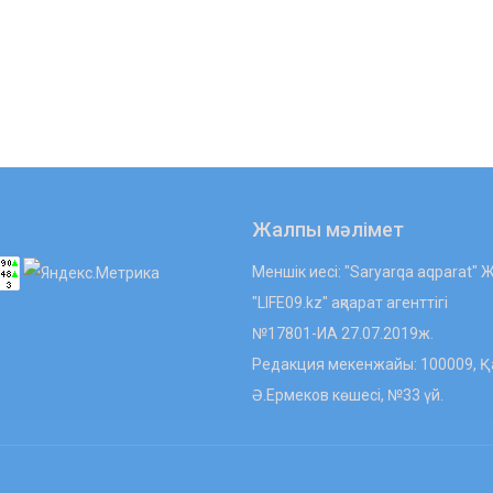
Жалпы мәлімет
Меншік иесі: "Saryarqa aqparat"
"LIFE09.kz" ақпарат агенттігі
№17801-ИА 27.07.2019ж.
Редакция мекенжайы: 100009, Қа
Ә.Ермеков көшесі, №33 үй.