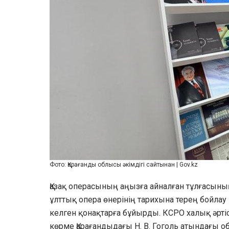
Фото: Қарағанды облысы әкімдігі сайтынан | Gov.kz
Қазақ операсының аңызға айналған тұлғасының
ұлттық опера өнерінің тарихына терең бойлау
келген қонақтарға бұйырды. КСРО халық әрті
көрме Қарағандыдағы Н. В. Гоголь атындағы