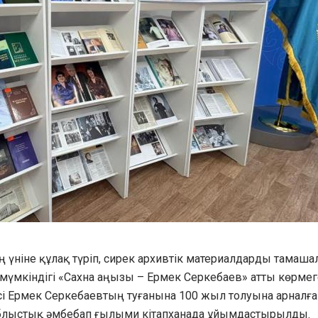
 үніне құлақ түріп, сирек архивтік материалдарды тамашал
 мүмкіндігі «Сахна аңызы – Ермек Серкебаев» атты көрмег
сі Ермек Серкебаевтың туғанына 100 жыл толуына арналға
 облыстық әмбебап ғылыми кітапханада ұйымдастырылды.