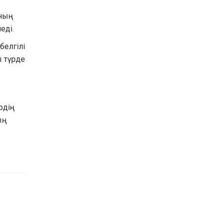
оның
еді.
белгілі
 түрде
рдің
ың