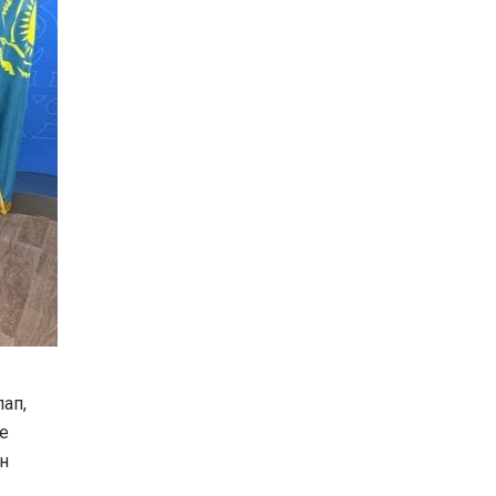
ап,
е
н