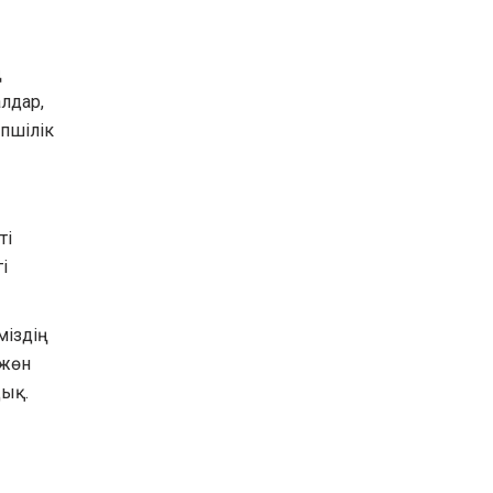
ң
алдар,
пшілік
ті
і
міздің
 жөн
дық.