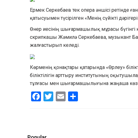
Ермек Серкебаев тек опера әншісі ретінде ға
қатысуымен түсірілген «Менің сүйікті дәрігер
Өнер иесінің шығармашылық мұрасы бүгінгі күн
скрипкашы Жәмилә Серкебаева, музыкант Ба
жалғастырып келеді.
Көрменің қонақтары қатарында «Өрлеу» білік
біліктілігін арттыру институтының оқытушыл
тұлғасы мен шығармашылығына жаңаша көзқа
Facebook
Twitter
Email
Share
Popular