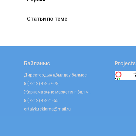
Статьи по теме
Байланыс
Projects
Директордың қабылдау бөлмесі:
8 (7212) 43-57-78,
Жарнама және маркетинг бөлімі:
8 (7212) 43-21-55
ortalyk.reklama@mail.ru