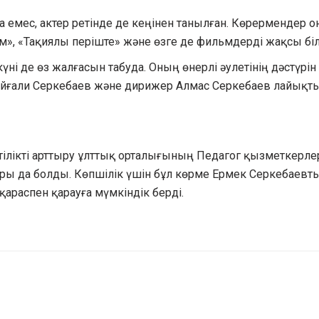
на емес, актер ретінде де кеңінен танылған. Көрермендер 
ім», «Тақиялы періште» және өзге де фильмдерді жақсы біл
і де өз жалғасын табуда. Оның өнерлі әулетінің дәстүрін 
йғали Серкебаев және дирижер Алмас Серкебаев лайықты
тілікті арттыру ұлттық орталығының Педагог қызметкерле
ары да болды. Көпшілік үшін бұл көрме Ермек Серкебаевт
распен қарауға мүмкіндік берді.