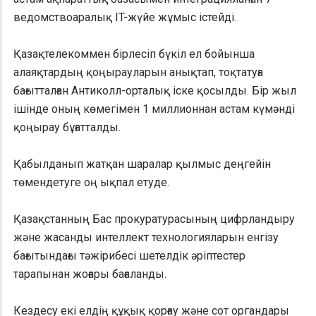
ведомствоаралық IT-жүйе жұмыс істейді.
Қазақтелекоммен бірлесіп бүкіл ел бойынша
алаяқтардың қоңырауларын анықтап, тоқтатуға
бағытталған Антиколл-орталық іске қосылды. Бір жыл
ішінде оның көмегімен 1 миллионнан астам күмәнді
қоңырау бұғатталды.
Қабылданып жатқан шаралар қылмыс деңгейін
төмендетуге оң ықпал етуде.
Қазақстанның Бас прокуратурасының цифрландыру
және жасанды интеллект технологияларын енгізу
бағытындағы тәжірибесі шетелдік әріптестер
тарапынан жоғары бағаланды.
Кездесу екі елдің құқық қорғау және сот органдары