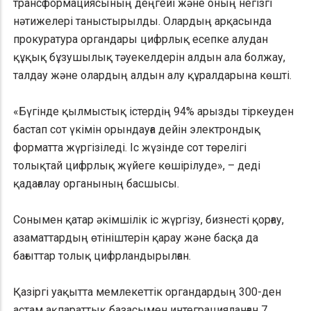
трансформациясының деңгейі және оның негізгі
нәтижелері таныстырылды. Олардың арқасында
прокуратура органдары цифрлық есепке алудан
құқық бұзушылық тәуекелдерін алдын ала болжау,
талдау және олардың алдын алу құралдарына көшті.
«Бүгінде қылмыстық істердің 94% арызды тіркеуден
бастап сот үкімін орындауға дейін электрондық
форматта жүргізіледі. Іс жүзінде сот төрелігі
толықтай цифрлық жүйеге көшірілуде», – деді
қадағалау органының басшысы.
Сонымен қатар әкімшілік іс жүргізу, бизнесті қорғау,
азаматтардың өтініштерін қарау және басқа да
бағыттар толық цифрландырылған.
Қазіргі уақытта мемлекеттік органдардың 300-ден
астам ақпараттық базасымен интеграцияланған 7