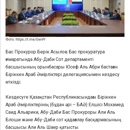
Фото: https://t.me/GenPr
Бас Прокурор Берік Асылов Бас прокуратура
ғимаратында Абу-Даби Сот департаменті
басшысының орынбасары Юсеф Аль Абри бастаған
Біріккен Араб Әмірліктері делегациясымен кездесу
өткізді.
Кездесуге Қазақстан Республикасындағы Біріккен
Араб Әмірліктерінің (бұдан әрі – БАӘ) Елшісі Мохамед
Саид Альарики, Абу-Даби Бас Прокуроры Али Аль
Блоши және Абу-Даби сот қадағалау басқармасының
басшысы Али Аль Шаер қатысты.