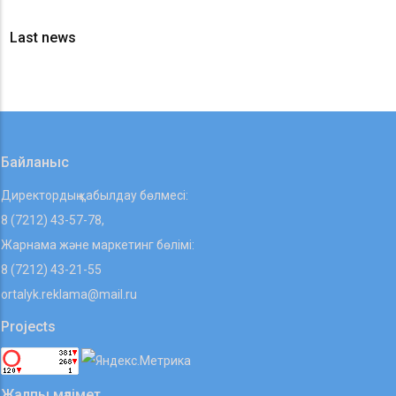
Last news
Байланыс
Директордың қабылдау бөлмесі:
8 (7212) 43-57-78,
Жарнама және маркетинг бөлімі:
8 (7212) 43-21-55
ortalyk.reklama@mail.ru
Projects
Жалпы мәлімет