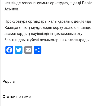
негізінде өзара іс-қимыл орнатуда», – деді Берік
Асылов.
Прокуратура органдары халықаралық деңгейде
Қазақстанның мүдделерін қорғау және ел ішінде
азаматтардың қауіпсіздігін қамтамасыз ету
бағытындағы жүйелі жұмыстарын жалғастырады.
Facebook
Twitter
Email
Share
Popular
Статьи по теме