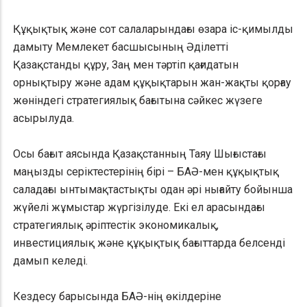
Құқықтық және сот салаларындағы өзара іс-қимылды
дамыту Мемлекет басшысының Әділетті
Қазақстанды құру, Заң мен тәртіп қағидатын
орнықтыру және адам құқықтарын жан-жақты қорғау
жөніндегі стратегиялық бағытына сәйкес жүзеге
асырылуда.
Осы бағыт аясында Қазақстанның Таяу Шығыстағы
маңызды серіктестерінің бірі – БАӘ-мен құқықтық
саладағы ынтымақтастықты одан әрі нығайту бойынша
жүйелі жұмыстар жүргізілуде. Екі ел арасындағы
стратегиялық әріптестік экономикалық,
инвестициялық және құқықтық бағыттарда белсенді
дамып келеді.
Кездесу барысында БАӘ-нің өкілдеріне