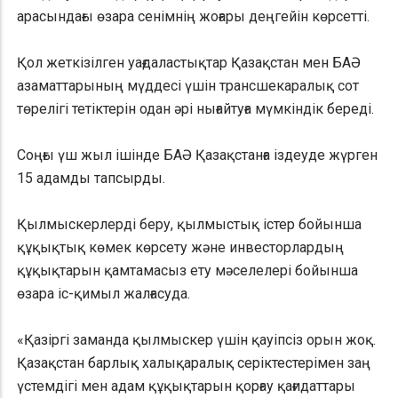
арасындағы өзара сенімнің жоғары деңгейін көрсетті.
Қол жеткізілген уағдаластықтар Қазақстан мен БАӘ
азаматтарының мүддесі үшін трансшекаралық сот
төрелігі тетіктерін одан әрі нығайтуға мүмкіндік береді.
Соңғы үш жыл ішінде БАӘ Қазақстанға іздеуде жүрген
15 адамды тапсырды.
Қылмыскерлерді беру, қылмыстық істер бойынша
құқықтық көмек көрсету және инвесторлардың
құқықтарын қамтамасыз ету мәселелері бойынша
өзара іс-қимыл жалғасуда.
«Қазіргі заманда қылмыскер үшін қауіпсіз орын жоқ.
Қазақстан барлық халықаралық серіктестерімен заң
үстемдігі мен адам құқықтарын қорғау қағидаттары