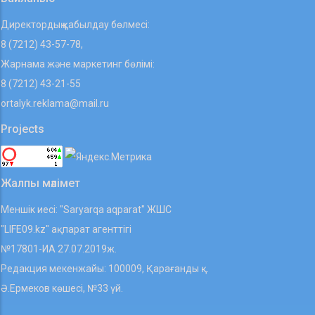
Директордың қабылдау бөлмесі:
8 (7212) 43-57-78,
Жарнама және маркетинг бөлімі:
8 (7212) 43-21-55
ortalyk.reklama@mail.ru
Projects
Жалпы мәлімет
Меншік иесі: "Saryarqa aqparat" ЖШС
"LIFE09.kz" ақпарат агенттігі
№17801-ИА 27.07.2019ж.
Редакция мекенжайы: 100009, Қарағанды қ.
Ә.Ермеков көшесі, №33 үй.