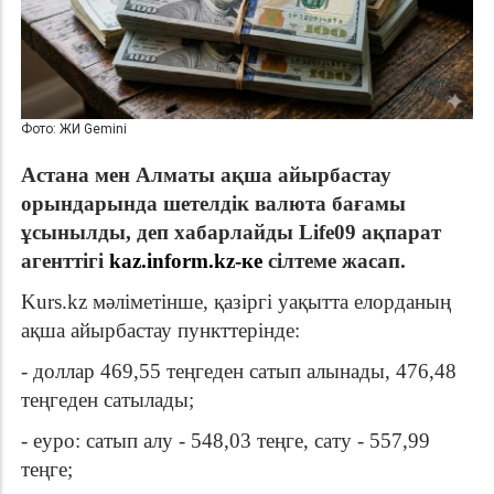
Фото: ЖИ Gemini
Астана мен Алматы ақша айырбастау
орындарында шетелдік валюта бағамы
ұсынылды, деп хабарлайды Life09 ақпарат
агенттігі
kaz.inform.kz-ке
сілтеме жасап.
Kurs.kz мәліметінше, қазіргі уақытта елорданың
ақша айырбастау пункттерінде:
- доллар 469,55 теңгеден сатып алынады, 476,48
теңгеден сатылады;
- еуро: сатып алу - 548,03 теңге, сату - 557,99
теңге;