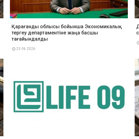
Қарағанды облысы бойынша Экономикалық
Д
тергеу департаментіне жаңа басшы
тағайындалды
23 06 2026