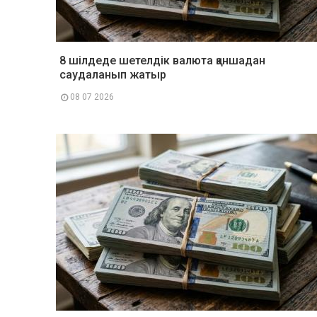
8 шілдеде шетелдік валюта қаншадан
саудаланып жатыр
08 07 2026