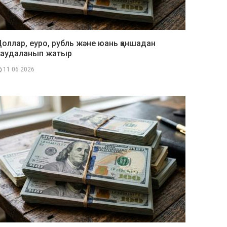
оллар, еуро, рубль және юань қаншадан
саудаланып жатыр
11 06 2026