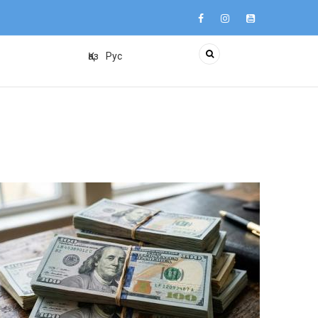
Қаз
Рус