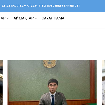
ағандыда колледж студенттері арасында алғаш рет
ТАР
АЙМАҚТАР
САУАЛНАМА