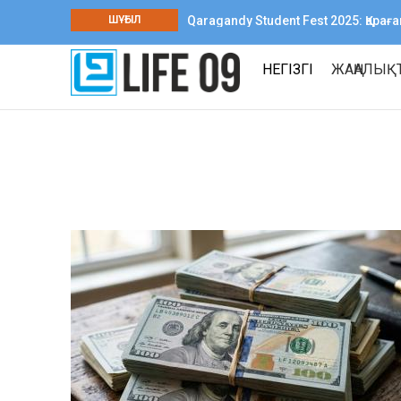
ШҰҒЫЛ
Qaragandy Student Fest 2025: Қар
шығармашылық фестиваль өтті
НЕГІЗГІ
ЖАҢАЛЫҚ