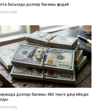
пта басында доллар бағамы қандай
04 05 2026
иржада доллар бағамы 482 теңге деңгейінде
алды
20 03 2026