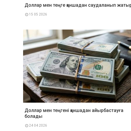
Доллар мен теңге қаншадан саудаланып жаты
15 05 2026
Доллар мен теңгені қаншадан айырбастауға
болады
24 04 2026