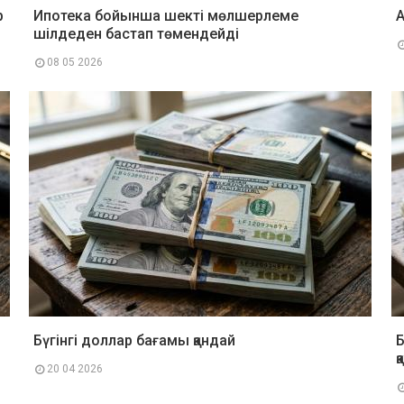
р
Ипотека бойынша шекті мөлшерлеме
А
шілдеден бастап төмендейді
08 05 2026
Бүгінгі доллар бағамы қандай
Б
қ
20 04 2026