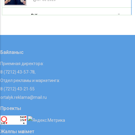
В Карагандинском зоопарке родился детёныш
альпаки
07 08 2026
Байланыс
Приемная директора:
8 (7212) 43-57-78,
Отдел рекламы и маркетинга:
8 (7212) 43-21-55
ortalyk.reklama@mail.ru
Проекты
Жалпы мәлімет