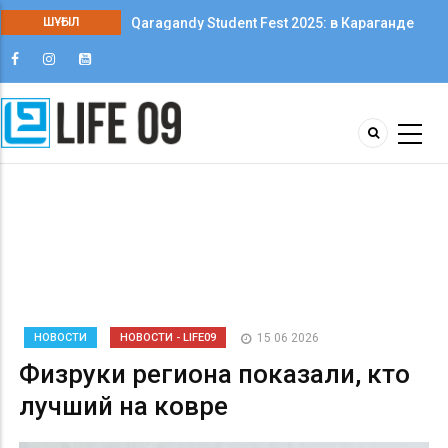
ШҰҒЫЛ
Qaragandy Student Fest 2025: в Караганде
впервые прошёл фестиваль студенческого
творчества среди колледжей
НОВОСТИ
НОВОСТИ - LIFE09
15 06 2026
Физруки региона показали, кто
лучший на ковре