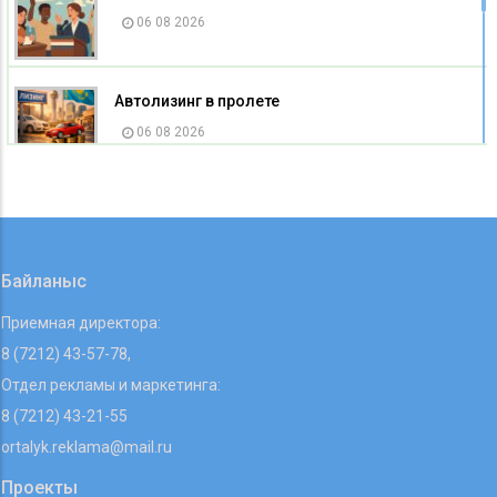
06 08 2026
Автолизинг в пролете
06 08 2026
Изменился адрес Управления координации
занятости и социальных программ
Карагандинской области
06 08 2026
Байланыс
Приемная директора:
8 (7212) 43-57-78,
Отдел рекламы и маркетинга:
8 (7212) 43-21-55
ortalyk.reklama@mail.ru
Проекты