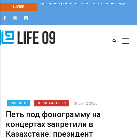
ШҰҒЫЛ
Qaragandy Student Fest 2025: в Караганде
впервые прошёл фестиваль студенческого
творчества среди колледжей
НОВОСТИ
НОВОСТИ - LIFE09
05 12 2025
Петь под фонограмму на
концертах запретили в
Казахстане: президент