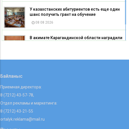
У казахстанских абитуриентов есть еще один
шанс получить грант на обучение
08 08 2026
В акимате Карагандинской области наградили
строителей
08 08 2026
Байланыс
Приемная директора:
8 (7212) 43-57-78,
Отдел рекламы и маркетинга:
8 (7212) 43-21-55
ortalyk.reklama@mail.ru