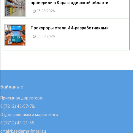
проверили в Карагандинской области
05 08 2026
Прокуроры стали ИИ‑разработчиками
05 08 2026
42‑летняя женщина была жестоко убита в
собственной квартире
05 08 2026
Байланыс
Приемная директора:
8 (7212) 43-57-78,
Отдел рекламы и маркетинга:
8 (7212) 43-21-55
ortalyk.reklama@mail.ru