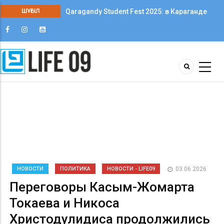
ШҰҒЫЛ
Qaragandy Student Fest 2025: в Караганде
впервые прошёл фестиваль студенческого
творчества среди колледжей
НОВОСТИ
ПОЛИТИКА
НОВОСТИ - LIFE09
03 06 2026
Переговоры Касым-Жомарта
Токаева и Никоса
Христодулидиса продолжились