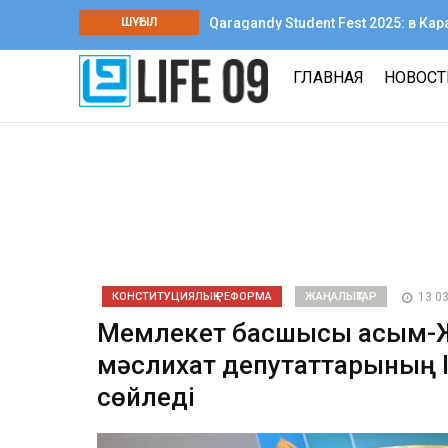
ШҰҒЫЛ
Qaragandy Student Fest 2025: в К
творчества среди колледжей
ГЛАВНАЯ
НОВОС
КОНСТИТУЦИЯЛЫҚ РЕФОРМА
ЖАҢАЛЫҚТАР
13 0
Мемлекет басшысы Қасым-Ж
мәслихат депутаттарының 
сөйледі