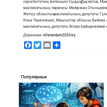
серіктестігінің жетекшісі Сыдық Дәулетов, Мә
мәслихатының төрағасы Мейіржан Отыншиев, 
Жетісу облыстық мәслихатының депутаты Гүл
Илья Теренченко, Маңғыстау облысы Бейнеу ау
мәслихатының депутаты Аслан Қайырғалиев с
Дереккөз:
referendum2026.kz
.
Facebook
Twitter
Email
Share
Популярные