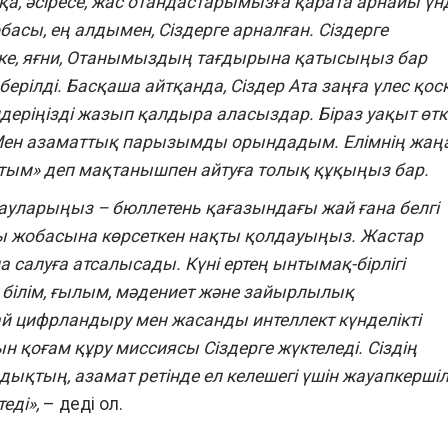
қа, әсіресе, жас отандастарымызға қарата арнайы үн
асы, ең алдымен, Сіздерге арналған. Сіздерге
іске, яғни, Отанымыздың тағдырына қатысыңыз бар
 берілді. Басқаша айтқанда, Сіздер Ата заңға үлес қос
мдеріңізді жазып қалдыра аласыздар. Біраз уақыт өт
: «Мен азаматтық парызымды орындадым. Елімнің жаң
стым» деп мақтанышпен айтуға толық құқыңыз бар.
ауларыңыз – бюллетень қағазындағы жай ғана белгі
сы жобасына көрсеткен нақты қолдауыңыз. Жастар
 салуға атсалысады.
Күні ертең ынтымақ-бірлігі
, білім, ғылым, мәдениет және зайырлылық
й цифрландыру мен жасанды интеллект күнделікті
 қоғам құру миссиясы Сіздерге жүктеледі. Сіздің
қтың, азамат ретінде ел келешегі үшін жауапкершіл
еді»,
– деді ол.