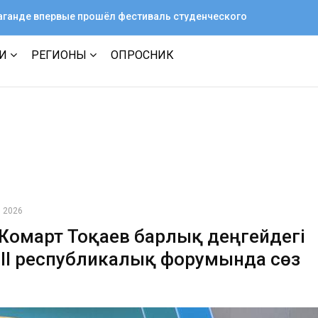
араганде впервые прошёл фестиваль студенческого
ТИ
РЕГИОНЫ
ОПРОСНИК
3 2026
омарт Тоқаев барлық деңгейдегі
ІІІ республикалық форумында сөз