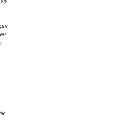
деу
қан
кен
а
ік