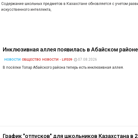
Содержание школьных предметов в Казахстане обновляется с учетом разв
искусственного интеллекта,
Инклюзивная аллея появилась в Абайском район
07.08.2026
НОВОСТИ
ОБЩЕСТВО
НОВОСТИ - LIFE09
В посёлке Топар Абайского района теперь есть инклюзивная аллея.
График "отпусков" для школьников Казахстана в 2