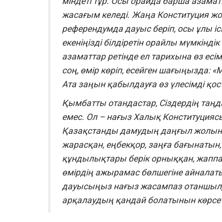
міндеті тұр. Осы орайда барша азамат
жасағым келеді. Жаңа Конституция жоб
референдумда дауыс беріп, осы ұлы 
екеніңізді білдіретін орайлы мүмкіндік
азаматтар ретінде ел тарихына өз есі
соң, өмір көріп, есейген шағыңызда
Ата заңын қабылдауға өз үлесімді қо
Қымбатты отандастар, Сіздердің таңд
емес. Ол – нағыз Халық Конституция
Қазақстанды дамудың даңғыл жолына
жарасқан, еңбекқор, заңға бағынатын
құндылықтары берік орныққан, жаппа
өмірдің ажырамас бөлшегіне айналатын
дауысыңыз нағыз жасампаз отаншылды
арқалаудың қандай болатынын көрсет