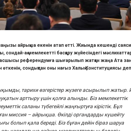
маңызы айрықша екенін атап өтті. Жиында кешенді саяси
, сондай-ақ мемлекетті басқару жүйесіндегі мәслихатт
 басшысы референдумға шығарылып жатқан жаңа Ата за
 өткенін, сондықтан оны нағыз Халық Конституциясы деп
ауқымды, тарихи өзгерістер жүзеге асырылып жатыр. И
уқатын арттыру үшін қолға алынды. Біз мемлекеттік
уметтік саланы түбегейлі жаңғыртуға кірістік. Бұл
ан миссия – айрықша. Өкілді органдарды күшейту
ғы болып қала береді. Біз бұған дейін біраз шаруа
 ел» қағидатына сәйкес, мәслихаттардың беделін