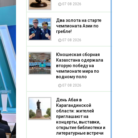
07 08 2026
Два золота на старте
чемпионата Азии по
гребле!
07 08 2026
Юношеская сборная
Казахстана одержала
вторую победу на
чемпионате мира по
водному поло
07 08 2026
День Абая в
Карагандинской
области: жителей
приглашают на
концерты, выставки,
открытие библиотеки и
литературные встречи