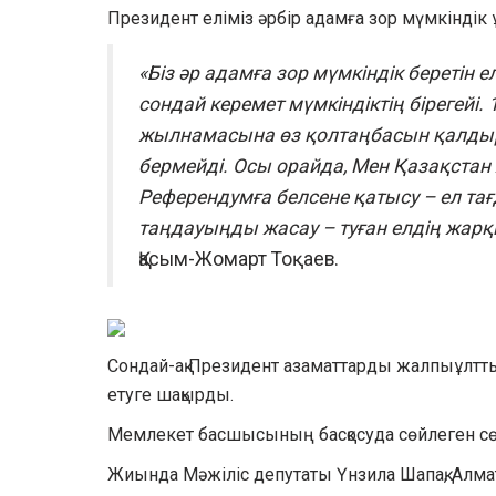
Президент еліміз әрбір адамға зор мүмкіндік 
«Біз әр адамға зор мүмкіндік беретін
сондай керемет мүмкіндіктің бірегейі
жылнамасына өз қолтаңбасын қалдыра 
бермейді. Осы орайда, Мен Қазақстан
Референдумға белсене қатысу – ел тағ
таңдауыңды жасау – туған елдің жарқ
Қасым-Жомарт Тоқаев.
Сондай-ақ Президент азаматтарды жалпыұлттық 
етуге шақырды.
Мемлекет басшысының басқосуда сөйлеген сөз
Жиында Мәжіліс депутаты Үнзила Шапақ, Алм