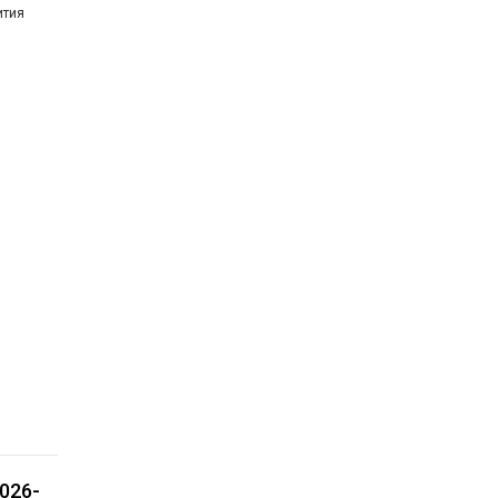
ития
е
026-