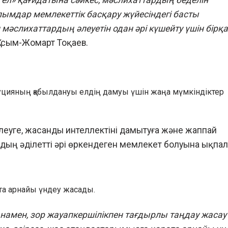
ымдар мемлекеттік басқару жүйесіндегі басты
 мәслихаттардың әлеуетін одан әрі күшейту үшін бірқ
Қасым-Жомарт Тоқаев.
уцияның қабылдануы елдің дамуы үшін жаңа мүмкіндіктер
еуге, жасанды интеллектіні дамытуға және жаппай
ың әділетті әрі өркендеген мемлекет болуына ықпал
ата арнайы үндеу жасады.
анамен, зор жауапкершілікпен тағдырлы таңдау жасау