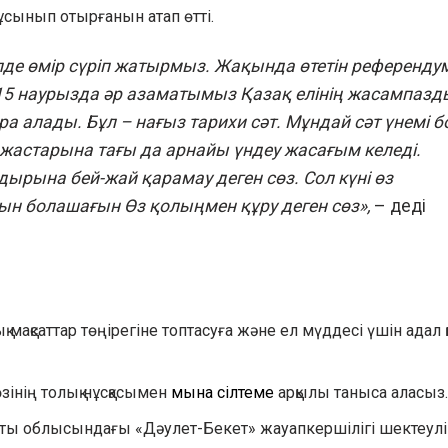
ұсынып отырғанын атап өтті.
 елде өмір сүріп жатырмыз. Жақында өтетін референду
. 15 наурызда әр азаматымыз Қазақ елінің жасампаз
алады. Бұл – нағыз тарихи сәт. Мұндай сәт үнемі б
 жастарына тағы да арнайы үндеу жасағым келеді.
дырына бей-жай қарамау деген сөз. Сол күні өз
ын болашағын Өз қолыңмен құру деген сөз»,
– деді
мақсаттар төңірегіне топтасуға және ел мүддесі үшін адал 
інің толық нұсқасымен
мына сілтеме
арқылы таныса аласыз.
аты облысындағы «Дәулет-Бекет» жауапкершілігі шектеулі