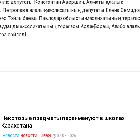
жіліс депутаты Константин Авершин, Алматы қалалық
Петропавл қалалық мәслихатының депутаты Елена Семидо
нәр Тойлыбаева, Павлодар облыстық мәслихатының төраға
дандық мәслихатының төрағасы Ардақ Бораш, Ақтөбе қалалы
өз сөйледі.
Некоторые предметы переименуют в школах
Казахстана
07.08.2026
НОВОСТИ
НОВОСТИ - LIFE09