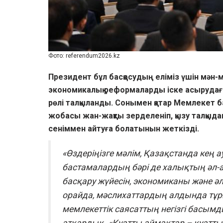
Фото: referendum2026.kz
Президент бұл басқосудың еліміз үшін мән-
экономикалық реформаларды іске асырудағы
рөлі талқыланды. Сонымен қатар Мемлекет
жобасы жан-жақты зерделеніп, қызу талқыдан
сеніммен айтуға болатынын жеткізді.
«Өздеріңізге мәлім, Қазақстанда кең 
бастамалардың бәрі де халықтың әл-а
басқару жүйесін, экономиканы және әле
орайда, мәслихаттардың алдында тұрғ
мемлекеттік саясаттың негізгі басымды
атқардық. «Қуатты аймақтар – қуатты