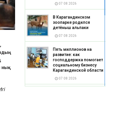
07 08 2026
В Карагандинском
зоопарке родился
детёныш альпаки
07 08 2026
,
Пять миллионов на
ардың
развитие: как
ң
господдержка помогает
социальному бизнесу
 нық
Карагандинской области
07 08 2026
гі
Жертва насилия стала
жертвой буллинга
07 08 2026
Казахстанцы смогут
получать слуховые