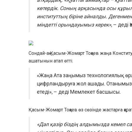
көтердік. Соның арқасында осы құрыл
институттың біріне айналды. Дегенмен
міндетті орындауымыз керек»,
– деді 
Сондай-ақ Қасым-Жомарт Тоқаев жаңа Констит
ашатынын атап өтті.
«Жаңа Ата заңымыз технологиялық өрл
цифрландыруға жол ашады. Отанымызд
етеді», – деді Мемлекет басшысы.
Қасым-Жомарт Тоқаев өз сөзінде жастарға қар
«Дәл қазір біздің алдымызда кемел с