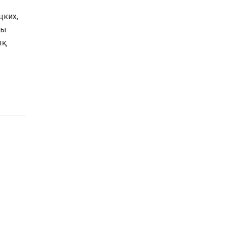
цких,
сы
қ