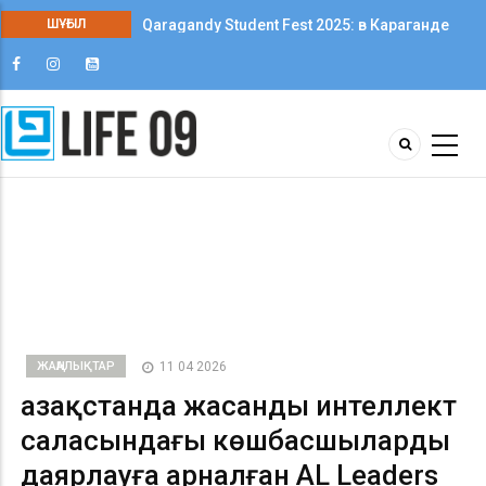
ШҰҒЫЛ
Qaragandy Student Fest 2025: в Караганде
впервые прошёл фестиваль студенческого
творчества среди колледжей
ЖАҢАЛЫҚТАР
11 04 2026
Қазақстанда жасанды интеллект
саласындағы көшбасшыларды
даярлауға арналған AL Leaders