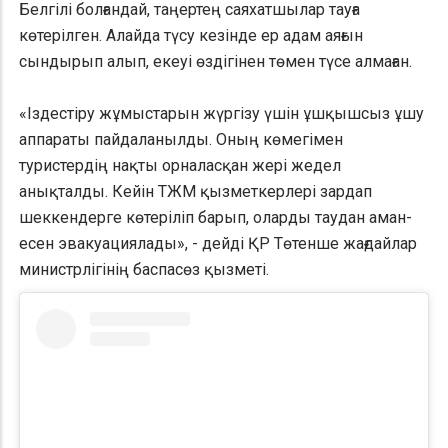
Белгілі болғандай, таңертең саяхатшылар тауға
көтерілген. Алайда түсу кезінде ер адам аяғын
сындырып алып, екеуі өздігінен төмен түсе алмаған.
«Іздестіру жұмыстарын жүргізу үшін ұшқышсыз ұшу
аппараты пайдаланылды. Оның көмегімен
туристердің нақты орналасқан жері жедел
анықталды. Кейін ТЖМ қызметкерлері зардап
шеккендерге көтеріліп барып, оларды таудан аман-
есен эвакуациялады», - дейді ҚР Төтенше жағдайлар
министрлігінің баспасөз қызметі.