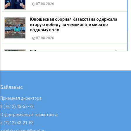
07 08 2026
Юношеская сборная Казахстана одержала
вторую победу на чемпионате мира по
водному поло
07 08 2026
В Карагандинском зоопарке родился детёныш
альпаки
07 08 2026
Байланыс
Приемная директора:
8 (7212) 43-57-78,
Отдел рекламы и маркетинга:
8 (7212) 43-21-55
ortalyk.reklama@mail.ru