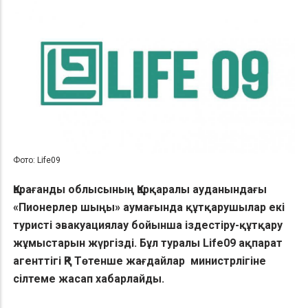
Фото: Life09
Қарағанды облысының Қарқаралы ауданындағы
«Пионерлер шыңы» аумағында құтқарушылар екі
туристі эвакуациялау бойынша іздестіру-құтқару
жұмыстарын жүргізді. Бұл туралы Life09 ақпарат
агенттігі ҚР Төтенше жағдайлар министрлігіне
сілтеме жасап хабарлайды.