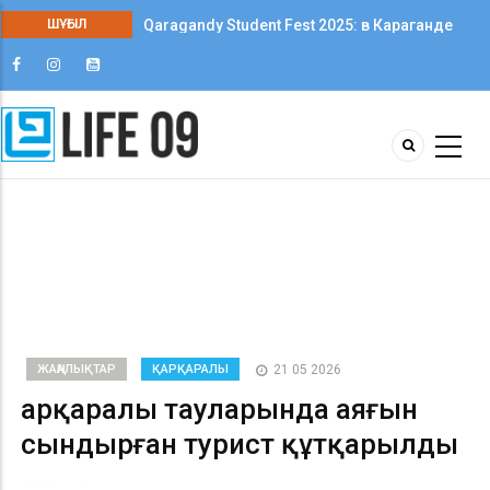
ШҰҒЫЛ
Qaragandy Student Fest 2025: в Караганде
впервые прошёл фестиваль студенческого
творчества среди колледжей
ЖАҢАЛЫҚТАР
ҚАРҚАРАЛЫ
21 05 2026
Қарқаралы тауларында аяғын
сындырған турист құтқарылды