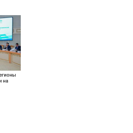
регионы
и на