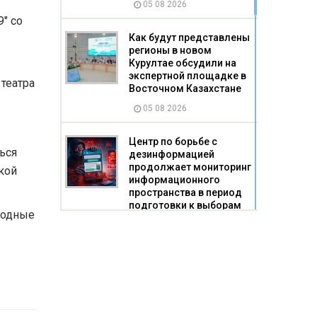
05 08 2026
" со
Как будут представлены
регионы в новом
Курултае обсудили на
экспертной площадке в
 театра
Восточном Казахстане
05 08 2026
Центр по борьбе с
ься
дезинформацией
продолжает мониторинг
кой
информационного
пространства в период
подготовки к выборам
родные
депутатов Курултая.
05 08 2026
Более 50 оптовых
поставщиков продуктов
проверили в
Карагандинской области