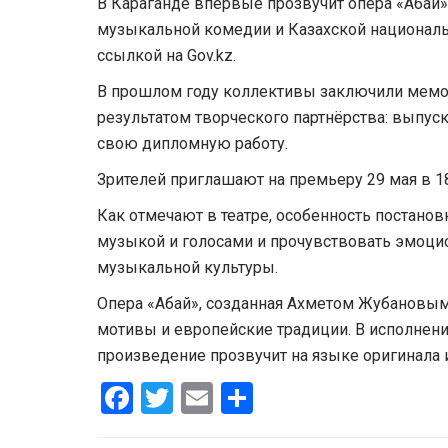
В Караганде впервые прозвучит опера «Абай»
музыкальной комедии и Казахской национальн
ссылкой на Gov.kz.
В прошлом году коллективы заключили мемор
результатом творческого партнёрства: выпуск
свою дипломную работу.
Зрителей приглашают на премьеру 29 мая в 1
Как отмечают в театре, особенность постанов
музыкой и голосами и прочувствовать эмоци
музыкальной культуры.
Опера «Абай», созданная Ахметом Жубановым
мотивы и европейские традиции. В исполнен
произведение прозвучит на языке оригинала 
Facebook
Twitter
Email
Share