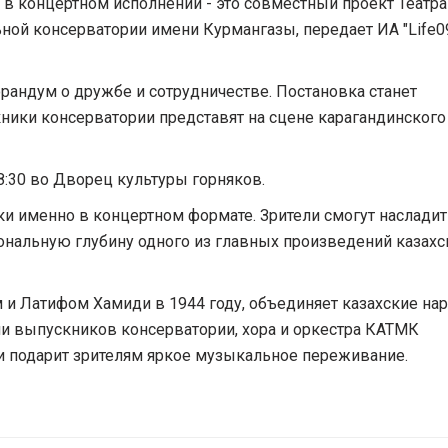
 в концертном исполнении - это совместный проект Театра
ой консерватории имени Курмангазы, передает ИА "Life09
андум о дружбе и сотрудничестве. Постановка станет
ники консерватории представят на сцене карагандинского
8:30 во Дворец культуры горняков.
ки именно в концертном формате. Зрители смогут насладит
ональную глубину одного из главных произведений казахс
 и Латифом Хамиди в 1944 году, объединяет казахские на
ии выпускников консерватории, хора и оркестра КАТМК
и подарит зрителям яркое музыкальное переживание.