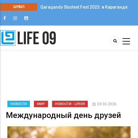
ШҰҒЫЛ
Qaragandy Student Fest 2025: в Караганде
впервые прошёл фестиваль студенческого
творчества среди колледжей
НОВОСТИ
МИР
НОВОСТИ - LIFE09
09 06 2026
Международный день друзей