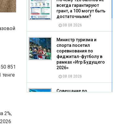
всегда гарантируют
грант, а 100 могут быть
достаточными?
08 08 2026
базовой
Министр туризма и
спорта посетил
соревнования по
фиджитал-футболу в
рамках «Игр Будущего
 50 851
2026»
 тенге
08 08 2026
Совещание по
подготовке к выборам в
Карагандинской области
08 08 2026
а 2%,
 2026
У казахстанских
абитуриентов есть еще
один шанс получить