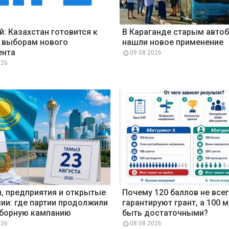
й: Казахстан готовится к
В Караганде старым авто
 выборам нового
нашли новое применение
ента
09 08 2026
026
, предприятия и открытые
Почему 120 баллов не все
ии: где партии продолжили
гарантируют грант, а 100 
борную кампанию
быть достаточными?
026
08 08 2026