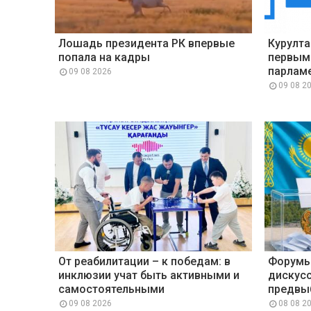
Лошадь президента РК впервые
Курулта
попала на кадры
первым
парлам
09 08 2026
09 08 2
От реабилитации – к победам: в
Форумы
инклюзии учат быть активными и
дискусс
самостоятельными
предвы
09 08 2026
08 08 2