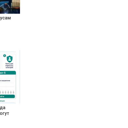
бусам
гда
могут