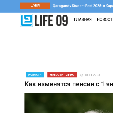
ШҰҒЫЛ
Qaragandy Student Fest 2025: в К
творчества среди колледжей
ГЛАВНАЯ
НОВОС
НОВОСТИ
НОВОСТИ - LIFE09
18 11 2025
Как изменятся пенсии с 1 я