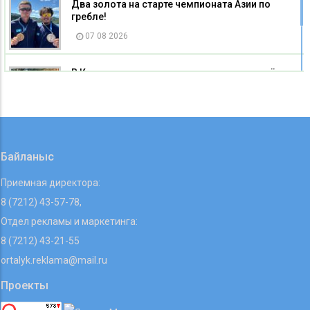
Два золота на старте чемпионата Азии по
гребле!
07 08 2026
В Карагандинском зоопарке родился детёныш
альпаки
07 08 2026
Байланыс
Приемная директора:
8 (7212) 43-57-78,
Отдел рекламы и маркетинга:
8 (7212) 43-21-55
ortalyk.reklama@mail.ru
Проекты