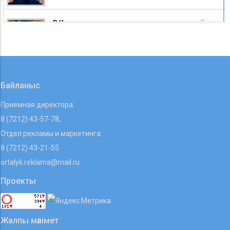
В Карагандинском зоопарке родился детёныш
альпаки
07 08 2026
Байланыс
Приемная директора:
8 (7212) 43-57-78,
Отдел рекламы и маркетинга:
8 (7212) 43-21-55
ortalyk.reklama@mail.ru
Проекты
Жалпы мәлімет