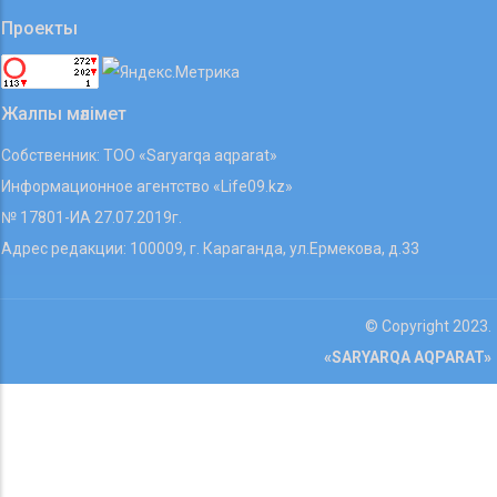
Проекты
Жалпы мәлімет
Собственник: ТОО «Saryarqa aqparat»
Информационное агентство «Life09.kz»
№ 17801-ИА 27.07.2019г.
Адрес редакции: 100009, г. Караганда, ул.Ермекова, д.33
© Copyright 2023.
«SARYARQA AQPARAT»