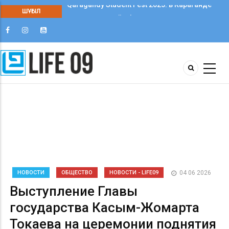
ШҰҒЫЛ
Qaragandy Student Fest 2025: в Караганде
впервые прошёл фестиваль студенческого
творчества среди колледжей
НОВОСТИ
ОБЩЕСТВО
НОВОСТИ - LIFE09
04 06 2026
Выступление Главы
государства Касым-Жомарта
Токаева на церемонии поднятия