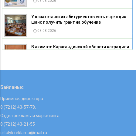
08 08 2026
У казахстанских абитуриентов есть еще один
шанс получить грант на обучение
08 08 2026
В акимате Карагандинской области наградили
строителей
08 08 2026
Байланыс
Приемная директора:
8 (7212) 43-57-78,
Отдел рекламы и маркетинга:
8 (7212) 43-21-55
ortalyk.reklama@mail.ru