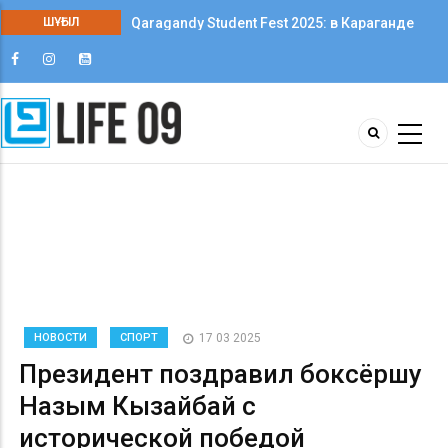
ШҰҒЫЛ
Qaragandy Student Fest 2025: в Караганде
впервые прошёл фестиваль студенческого
творчества среди колледжей
НОВОСТИ
СПОРТ
17 03 2025
Президент поздравил боксёршу
Назым Кызайбай с
исторической победой