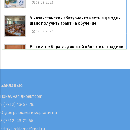
08 08 2026
У казахстанских абитуриентов есть еще один
шанс получить грант на обучение
08 08 2026
В акимате Карагандинской области наградили
строителей
08 08 2026
Байланыс
Приемная директора:
8 (7212) 43-57-78,
Отдел рекламы и маркетинга:
8 (7212) 43-21-55
ortalyk.reklama@mail.ru