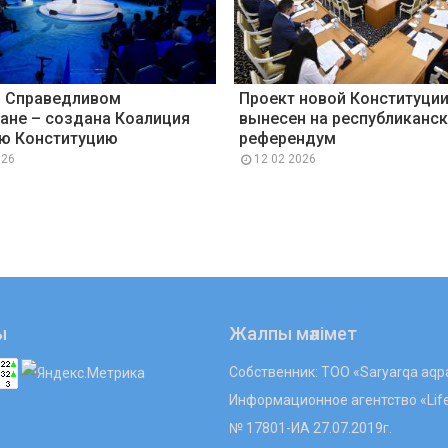
о Справедливом
Проект новой Конституци
ане – создана Коалиция
вынесен на республиканс
ую Конституцию
референдум
026
12 02 2026
ы
Жалпы мәлімет
Собственник: ТОО «Saryarqa aqp
Информационное агентство «Lif
№ 17801-ИА 27.07.2019г.