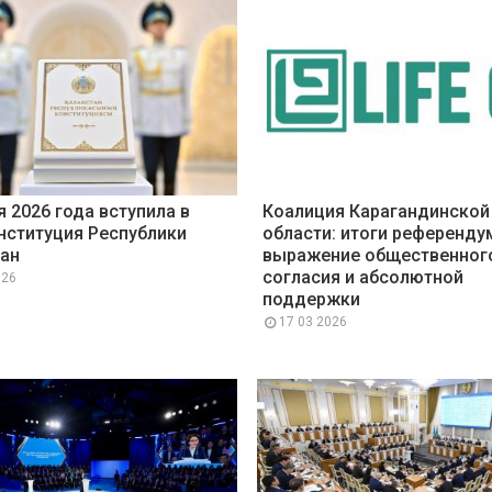
я 2026 года вступила в
Коалиция Карагандинской
нституция Республики
области: итоги референду
ан
выражение общественног
согласия и абсолютной
026
поддержки
17 03 2026