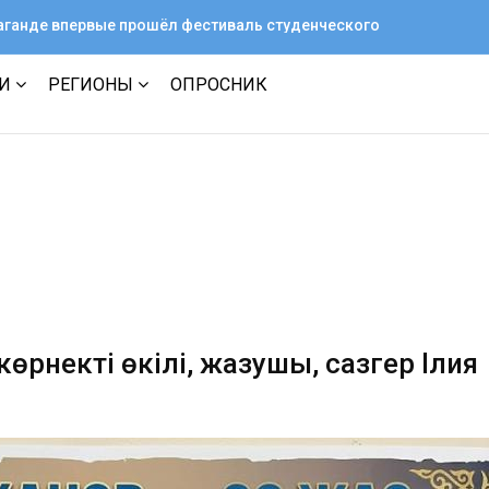
араганде впервые прошёл фестиваль студенческого
ТИ
РЕГИОНЫ
ОПРОСНИК
көрнекті өкілі, жазушы, сазгер Ілия