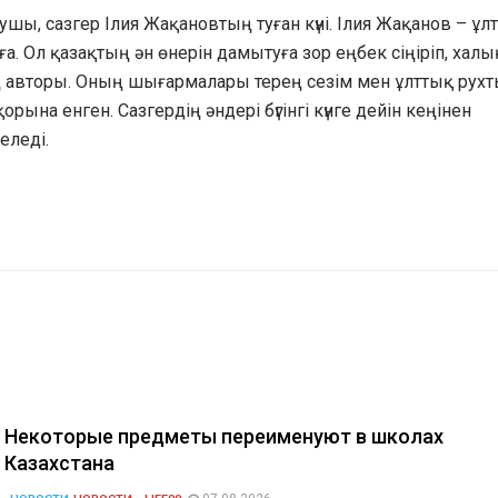
азушы, сазгер Ілия Жақановтың туған күні. Ілия Жақанов – ұл
ға. Ол қазақтың ән өнерін дамытуға зор еңбек сіңіріп, хал
ң авторы. Оның шығармалары терең сезім мен ұлттық рух
ына енген. Сазгердің әндері бүгінгі күнге дейін кеңінен
еледі.
Некоторые предметы переименуют в школах
Казахстана