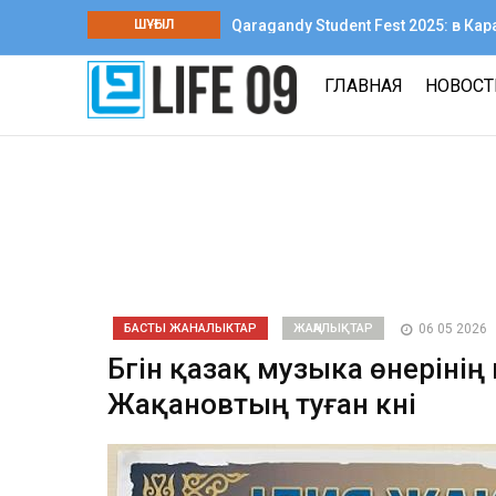
ШҰҒЫЛ
Qaragandy Student Fest 2025: в К
творчества среди колледжей
ГЛАВНАЯ
НОВОС
БАСТЫ ЖАНАЛЫКТАР
ЖАҢАЛЫҚТАР
06 05 2026
Бүгін қазақ музыка өнерінің 
Жақановтың туған күні