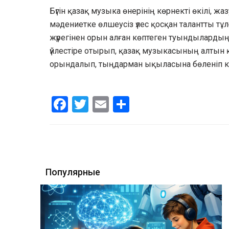
Бүгін қазақ музыка өнерінің көрнекті өкілі, ж
мәдениетке өлшеусіз үлес қосқан талантты тұл
жүрегінен орын алған көптеген туындыларды
үйлестіре отырып, қазақ музыкасының алтын қор
орындалып, тыңдарман ықыласына бөленіп к
Facebook
Twitter
Email
Share
Популярные