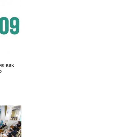
ма как
о