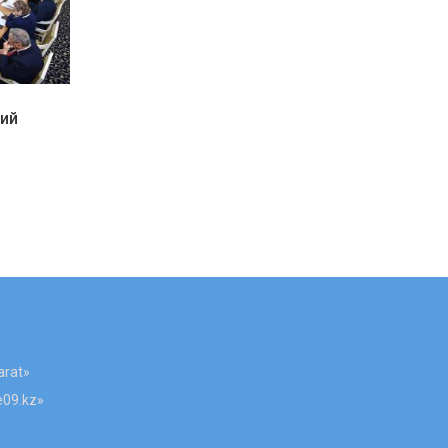
и
кий
arat»
e09.kz»