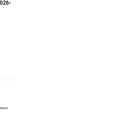
026-
нных