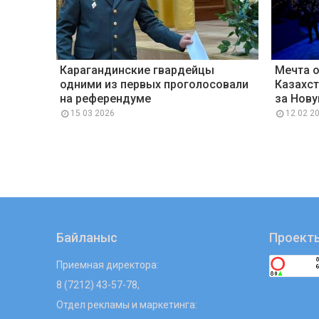
Карагандинские гвардейцы
Мечта 
одними из первых проголосовали
Казахст
на референдуме
за Нов
15 03 2026
12 02 2
Байланыс
Проект
Приемная директора:
8 (7212) 43-57-78,
Отдел рекламы и маркетинга: