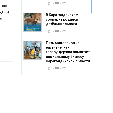
07 08 2026
ттық
ықтың
В Карагандинском
ты
зоопарке родился
детёныш альпаки
07 08 2026
Пять миллионов на
развитие: как
господдержка помогает
социальному бизнесу
Карагандинской области
07 08 2026
Жертва насилия стала
жертвой буллинга
07 08 2026
Казахстанцы смогут
получать слуховые