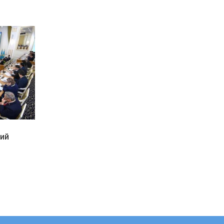
и
кий