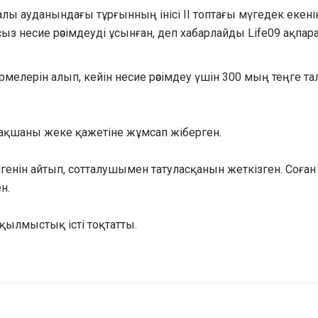
алы ауданындағы тұрғынның інісі ІІ топтағы мүгедек екенін 
з несие рәсімдеуді ұсынған, деп хабарлайды Life09 ақпар
елерін алып, кейін несие рәсімдеу үшін 300 мың теңге та
 ақшаны жеке қажетіне жұмсап жіберген.
генін айтып, сотталушымен татуласқанын жеткізген. Соған
н.
 қылмыстық істі тоқтатты.