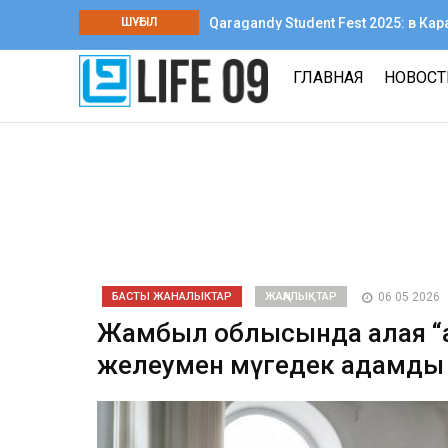
ШҰҒЫЛ
Qaragandy Student Fest 2025: в К
творчества среди колледжей
ГЛАВНАЯ
НОВОС
БАСТЫ ЖАНАЛЫКТАР
ЖАҢАЛЫҚТАР
06 05 2026
Жамбыл облысында алаяқ “қ
желеумен мүгедек адамды 