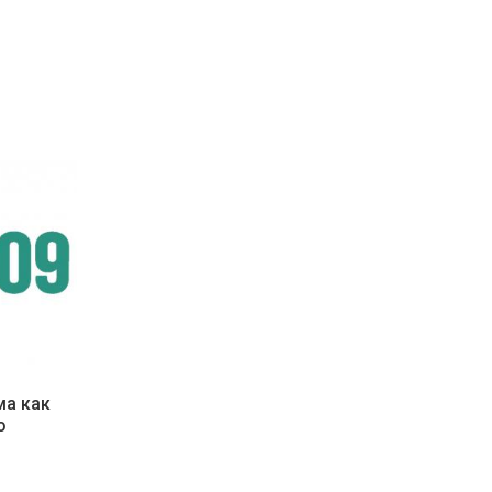
ма как
о