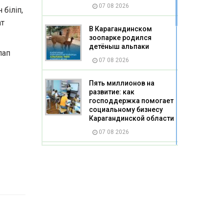
07 08 2026
біліп,
ат
В Карагандинском
зоопарке родился
детёныш альпаки
лап
07 08 2026
Пять миллионов на
развитие: как
господдержка помогает
социальному бизнесу
Карагандинской области
07 08 2026
Жертва насилия стала
жертвой буллинга
07 08 2026
Казахстанцы смогут
получать слуховые