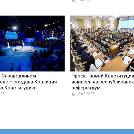
о Справедливом
Проект новой Конституци
ане – создана Коалиция
вынесен на республиканс
ую Конституцию
референдум
026
12 02 2026