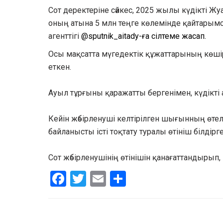
Сот деректеріне сәйкес, 2025 жылы күдікті Жу
оның атына 5 млн теңге көлемінде қайтарымсы
агенттігі
@sputnik_aitady-ға сілтеме жасап.
Осы мақсатта мүгедектік құжаттарының көшірм
еткен.
Ауыл тұрғыны қаражатты бергенімен, күдікті
Кейін жәбірленуші келтірілген шығынның өтел
байланысты істі тоқтату туралы өтініш білдірге
Сот жәбірленушінің өтінішін қанағаттандырып,
Facebook
Twitter
Email
Share