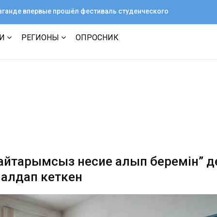
араганде впервые прошёл фестиваль студенческого
ТИ
РЕГИОНЫ
ОПРОСНИК
айтарымсыз несие алып беремін” д
алдап кеткен