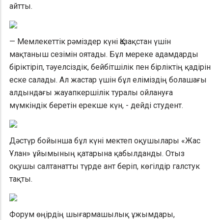
айтты.
— Мемлекеттік рәміздер күні Қазақстан үшін
мақтаныш сезімін оятады. Бұл мереке адамдарды
біріктіріп, тәуелсіздік, бейбітшілік пен бірліктің қадірін
еске салады. Ал жастар үшін бұл еліміздің болашағы
алдындағы жауапкершілік туралы ойлануға
мүмкіндік беретін ерекше күн, - дейді студент.
Дәстүр бойынша бұл күні мектеп оқушылары «Жас
Ұлан» ұйымының қатарына қабылданды. Отыз
оқушы салтанатты түрде ант беріп, көгілдір галстук
тақты.
Форум өңірдің шығармашылық ұжымдары,