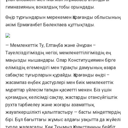
гимназияның вокалдық тобы орындады.
Өңір тұрғындарын мерекемен Қарағанды облысының
әкімі Ермағанбет Бөлекпаев құттықтады.
— Мемлекеттік Ту, Елтаңба және Әнұран –
Тәуелсіздігіміздің негізі, мемлекеттілігіміздің ең
маңызды нышандары. Олар Конституциямен бірге
еліміздің егемендігі мен тұрақты дамуының өзара
сабақтас тұғырларын құрайды. Қарағанды өңірі –
жасампаз еңбек дәстүрлері мен биік мемлекеттік
мұраттар үйлесім тапқан қасиетті мекен. Біз үшін
қоғамдық келісімді сақтау, жастарды отансүйгіштік
рухта тәрбиелеу және жоғары азаматтық
жауапкершілікті қалыптастыру — басты міндеттердің
бірі. Бұл бағыттағы жұмыс алдағы уақытта да жүйелі
түрде жалғасады. Көк Туымыз Қазақстанның бейбіт