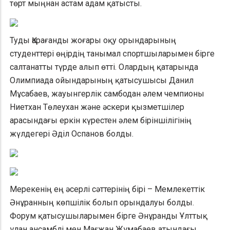
төрт мыңнан астам адам қатысты.
Туды Қарағанды жоғары оқу орындарының
студенттері өңірдің танымал спортшыларымен бірге
салтанатты түрде алып өтті. Олардың қатарында
Олимпиада ойындарының қатысушысы Данил
Мұсабаев, жауынгерлік самбодан әлем чемпионы
Ниетхан Төлеухан және әскери қызметшілер
арасындағы еркін күрестен әлем біріншілігінің
жүлдегері Әділ Оспанов болды.
Мерекенің ең әсерлі сәттерінің бірі – Мемлекеттік
Әнұранның көпшілік болып орындалуы болды.
Форум қатысушыларымен бірге Әнұранды Ұлттық
ұлан ансамблі мен Мағжан Жұмабаев атындағы