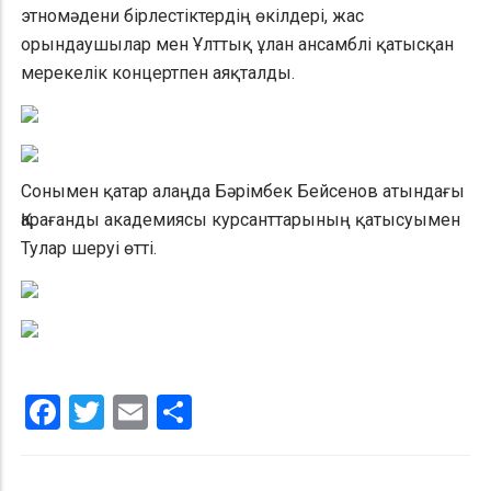
этномәдени бірлестіктердің өкілдері, жас
орындаушылар мен Ұлттық ұлан ансамблі қатысқан
мерекелік концертпен аяқталды.
Сонымен қатар алаңда Бәрімбек Бейсенов атындағы
Қарағанды академиясы курсанттарының қатысуымен
Тулар шеруі өтті.
Facebook
Twitter
Email
Share