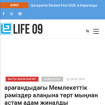
ШҰҒЫЛ
Qaragandy Student Fest 2025: в Караганде
впервые прошёл фестиваль студенческого
творчества среди колледжей
БАСТЫ ЖАНАЛЫКТАР
ЖАҢАЛЫҚТАР
04 06 2026
Қарағандыдағы Мемлекеттік
рәміздер алаңына төрт мыңнан
астам адам жиналды