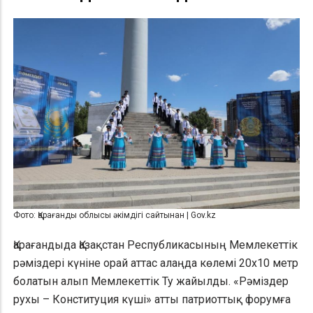
Фото: Қарағанды облысы әкімдігі сайтынан | Gov.kz
Қарағандыда Қазақстан Республикасының Мемлекеттік
рәміздері күніне орай аттас алаңда көлемі 20х10 метр
болатын алып Мемлекеттік Ту жайылды. «Рәміздер
рухы – Конституция күші» атты патриоттық форумға