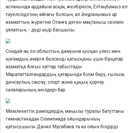
аспанында әрдайым асқақ желбіресін, Елтаңбамыз ел
тәуелсіздігінің айғағы болсын, ал Әнұранымыз әр
азаматтың жүрегіне Отанға деген мақтаныш сезімін
ұялатсын, - деді өңір басшысы.
Сондай-ақ ол облыстың дамуына қосқан үлесі мен
қоғамдық өмірге белсенді қатысқаны үшін бірқатар
азаматқа Алғыс хаттар табыстады.
Марапатталғандардың қатарында білім беру, ғылым,
денсаулық сақтау, спорт және құқық қорғау
салаларының өкілдері бар.
Мемлекеттік рәміздердің маңызы туралы батуттағы
гимнастикадан Олимпиада ойындарының
қатысушысы Данил Мұсабаев та өз ойын білдірді.