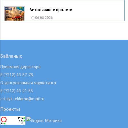
Автолизинг в пролете
06 08 2026
Изменился адрес Управления координации
занятости и социальных программ
Карагандинской области
06 08 2026
Байланыс
Приемная директора:
8 (7212) 43-57-78,
Отдел рекламы и маркетинга:
8 (7212) 43-21-55
ortalyk.reklama@mail.ru
Проекты