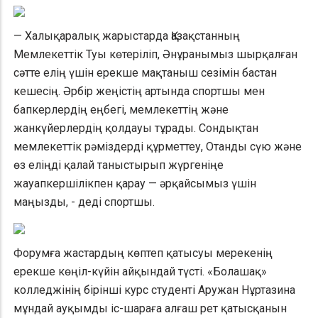
— Халықаралық жарыстарда Қазақстанның
Мемлекеттік Туы көтеріліп, Әнұранымыз шырқалған
сәтте елің үшін ерекше мақтаныш сезімін бастан
кешесің. Әрбір жеңістің артында спортшы мен
бапкерлердің еңбегі, мемлекеттің және
жанкүйерлердің қолдауы тұрады. Сондықтан
мемлекеттік рәміздерді құрметтеу, Отанды сүю және
өз еліңді қалай таныстырып жүргеніңе
жауапкершілікпен қарау — әрқайсымыз үшін
маңызды, - деді спортшы.
Форумға жастардың көптеп қатысуы мерекенің
ерекше көңіл-күйін айқындай түсті. «Болашақ»
колледжінің бірінші курс студенті Аружан Нұртазина
мұндай ауқымды іс-шараға алғаш рет қатысқанын