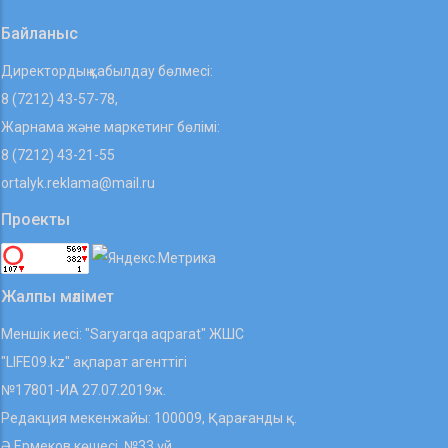
Байланыс
Директордың қабылдау бөлмесі:
8 (7212) 43-57-78,
Жарнама және маркетинг бөлімі:
8 (7212) 43-21-55
ortalyk.reklama@mail.ru
Проекты
Жалпы мәлімет
Меншік иесі: "Saryarqa aqparat" ЖШС
"LIFE09.kz" ақпарат агенттігі
№17801-ИА 27.07.2019ж.
Редакция мекенжайы: 100009, Қарағанды қ.
Ә.Ермеков көшесі, №33 үй.