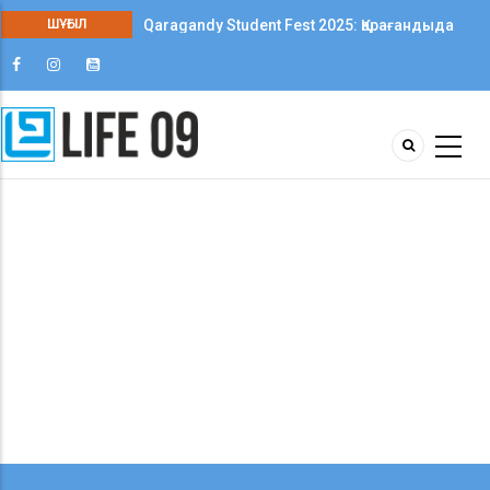
ШҰҒЫЛ
Qaragandy Student Fest 2025: Қарағандыда
колледж студенттері арасында алғаш рет
шығармашылық фестиваль өтті