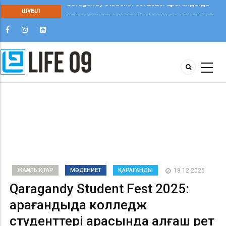
ШҰҒЫЛ
Qaragandy Student Fest 2025: Қарағандыда
колледж студенттері арасында алғаш рет
шығармашылық фестиваль өтті
ЖАҢАЛЫҚТАР
МӘДЕНИЕТ
ҚАРАҒАНДЫ
18 12 2025
Qaragandy Student Fest 2025:
Қарағандыда колледж
студенттері арасында алғаш рет