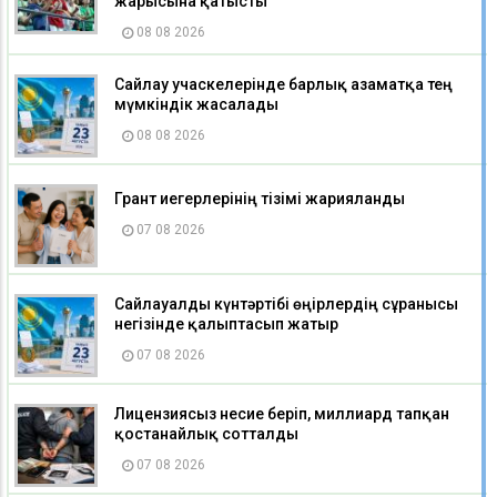
жарысына қатысты
08 08 2026
Сайлау учаскелерінде барлық азаматқа тең
мүмкіндік жасалады
08 08 2026
Грант иегерлерінің тізімі жарияланды
07 08 2026
Сайлауалды күнтәртібі өңірлердің сұранысы
негізінде қалыптасып жатыр
07 08 2026
Лицензиясыз несие беріп, миллиард тапқан
қостанайлық сотталды
07 08 2026