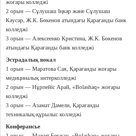
жоғары колледжі
2 орын — Сұлушаш Іңкәр және Сұлушаш
Кәусәр, Ж.К. Бөкенов атындағы Қарағанды банк
колледжі
3 орын — Алексеенко Кристина, Ж.К. Бөкенов
атындағы Қарағанды банк колледжі
Эстрадалық вокал
1 орын — Маратова Сая, Қарағанды жоғары
медициналық интерколледжі
2 орын — Нұрпейіс Арай, «Bolashaq» жоғары
колледжі
3 орын — Азамат Дамели, Қарағанды
техникалық-құрылыс колледжі
Конферансье
1 орын — Мажит Бекжан, «Bolashaq» жоғары