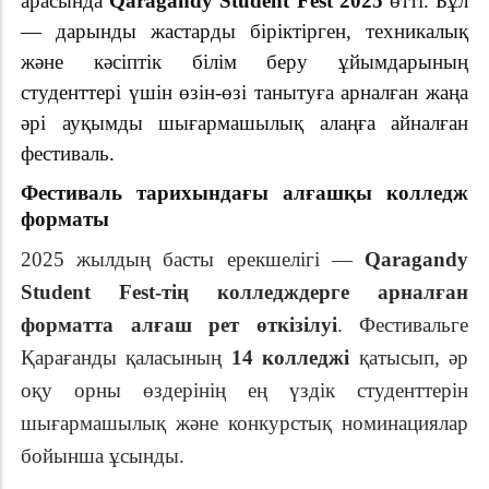
арасында
Qaragandy Student Fest 2025
өтті. Бұл
— дарынды жастарды біріктірген, техникалық
және кәсіптік білім беру ұйымдарының
студенттері үшін өзін-өзі танытуға арналған жаңа
әрі ауқымды шығармашылық алаңға айналған
фестиваль.
Фестиваль тарихындағы алғашқы колледж
форматы
2025 жылдың басты ерекшелігі —
Qaragandy
Student Fest-тің колледждерге арналған
форматта алғаш рет өткізілуі
. Фестивальге
Қарағанды қаласының
14 колледжі
қатысып, әр
оқу орны өздерінің ең үздік студенттерін
шығармашылық және конкурстық номинациялар
бойынша ұсынды.