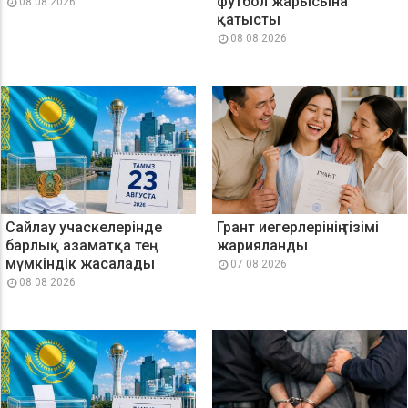
футбол жарысына
08 08 2026
қатысты
08 08 2026
Сайлау учаскелерінде
Грант иегерлерінің тізімі
барлық азаматқа тең
жарияланды
мүмкіндік жасалады
07 08 2026
08 08 2026