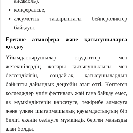
ансамбль),
конферансье,
әлеуметтік тақырыптағы бейнероликтер
байқауы.
Ерекше атмосфера және қатысушыларға
қолдау
Ұйымдастырушылар студенттер мен
жетекшілердің жоғары қызығушылығы мен
белсенділігін, сондай-ақ қатысушылардың
байыпты дайындық деңгейін атап өтті. Көптеген
колледждер үшін фестиваль жай ғана байқау емес,
өз мүмкіндіктерін көрсетуге, тәжірибе алмасуға
және үлкен шығармашылық қауымдастықтың бір
бөлігі екенін сезінуге мүмкіндік берген маңызды
алаң болды.