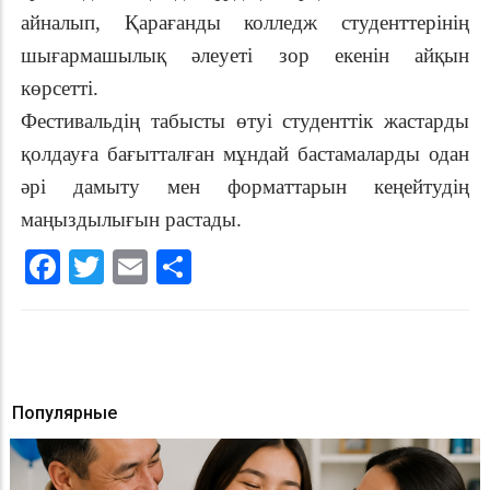
айналып, Қарағанды колледж студенттерінің
шығармашылық әлеуеті зор екенін айқын
көрсетті.
Фестивальдің табысты өтуі студенттік жастарды
қолдауға бағытталған мұндай бастамаларды одан
әрі дамыту мен форматтарын кеңейтудің
маңыздылығын растады.
Facebook
Twitter
Email
Share
Популярные