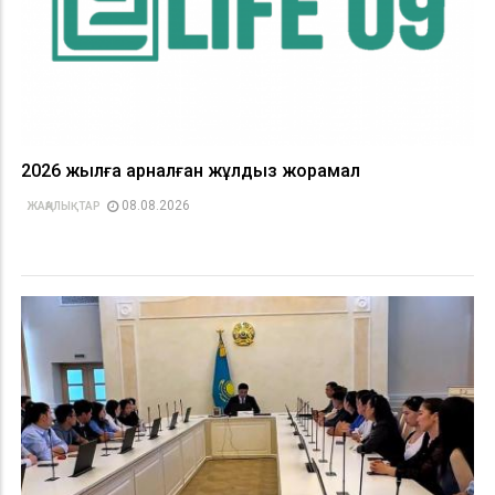
2026 жылға арналған жұлдыз жорамал
08.08.2026
ЖАҢАЛЫҚТАР