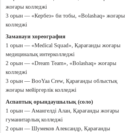
жоғары колледжі
3 орын — «Кербез» би тобы, «Bolashaq» жоғары
колледжі
Заманауи хореография
1 орын — «Medical Squad», Қарағанды жоғары
медициналық интерколледжі
2 орын — «Dream Team», «Bolashaq» жоғары
колледжі
3 орын — BooYaa Crew, Қарағанды облыстық
жоғары мейіргерлік колледжі
Аспаптық орындаушылық (соло)
1 орын — Амангелді Алан, Қарағанды жоғары
гуманитарлық колледжі
2 орын — Шумеков Александр, Қарағанды