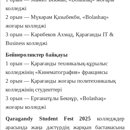
колледжі
2 орын — Мүкәрам Қазыбекби, «Bolashaq»
жоғары колледжі
3 орын — Карибеков Ахмад, Қарағанды IT &
Business колледжі
Бейнероликтер байқауы
1 орын — Қарағанды техникалық-құрылыс
колледжінің «Кинематография» фракциясы
2 орын — Қарағанды жоғары политехникалық
колледжінің студенттері
3 орын — Ерғанатұлы Бекнұр, «Bolashaq»
жоғары колледжі
Qaragandy Student Fest 2025
колледждер
арасында жаңа дәстүрдің жарқын бастамасына