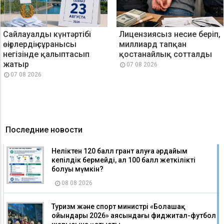
Сайлауалды күнтәртібі
Лицензиясыз несие беріп,
өңірлердің сұранысы
миллиард тапқан
негізінде қалыптасып
қостанайлық сотталды
жатыр
07 08 2026
07 08 2026
Последние новости
Неліктен 120 балл грант алуға әрдайым
кепілдік бермейді, ал 100 балл жеткілікті
болуы мүмкін?
08 08 2026
Туризм және спорт министрі «Болашақ
ойындары 2026» аясындағы фиджитал-футбол