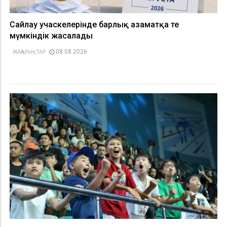
Сайлау учаскелерінде барлық азаматқа тең
мүмкіндік жасалады
08.08.2026
ЖАҢАЛЫҚТАР