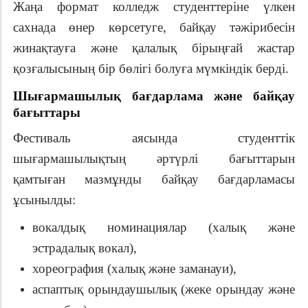
Жаңа формат колледж студенттеріне үлкен
сахнада өнер көрсетуге, байқау тәжірибесін
жинақтауға және қалалық бірыңғай жастар
қозғалысының бір бөлігі болуға мүмкіндік берді.
Шығармашылық бағдарлама және байқау
бағыттары
Фестиваль аясында студенттік
шығармашылықтың әртүрлі бағыттарын
қамтыған мазмұнды байқау бағдарламасы
ұсынылды:
вокалдық номинациялар (халық және
эстрадалық вокал),
хореография (халық және заманауи),
аспаптық орындаушылық (жеке орындау және