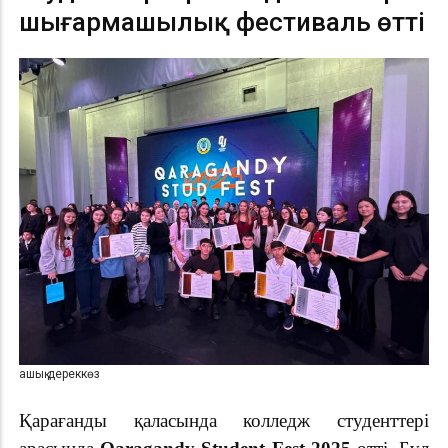
шығармашылық фестиваль өтті
ашық дереккөз
Қарағанды қаласында колледж студенттері