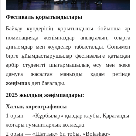
Фестиваль қорытындылары
Байқау күндерінің қорытындысы бойынша әр
номинацияда жеңімпаздар анықталып, оларға
дипломдар мен жүлделер табысталды. Сонымен
бірге ұйымдастырушылар фестивальге қатысқан
әрбір студентті шығармашылық өсу мен жеке
дамуға жасалған маңызды қадам ретінде
жеңімпаз
деп бағалады.
2025 жыл
д
ы
ң
жеңімпаздар
ы:
Халық хореографиясы
1 орын — «Құрбылар» қыздар клубы, Қарағанды
жоғары гуманитарлық колледжі
2 орын — «Шаттық» би тобы, «Bolashaq»