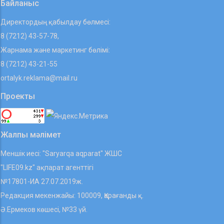
Байланыс
Директордың қабылдау бөлмесі:
8 (7212) 43-57-78,
Жарнама және маркетинг бөлімі:
8 (7212) 43-21-55
ortalyk.reklama@mail.ru
Проекты
Жалпы мәлімет
Меншік иесі: "Saryarqa aqparat" ЖШС
"LIFE09.kz" ақпарат агенттігі
№17801-ИА 27.07.2019ж.
Редакция мекенжайы: 100009, Қарағанды қ.
Ә.Ермеков көшесі, №33 үй.