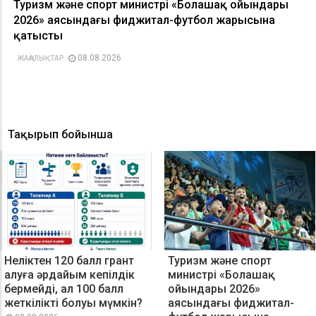
Туризм және спорт министрі «Болашақ ойындары
2026» аясындағы фиджитал-футбол жарысына
қатысты
08.08.2026
ЖАҢАЛЫҚТАР
Тақырып бойынша
Неліктен 120 балл грант
Туризм және спорт
алуға әрдайым кепілдік
министрі «Болашақ
бермейді, ал 100 балл
ойындары 2026»
жеткілікті болуы мүмкін?
аясындағы фиджитал-