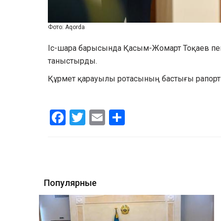
Фото: Aqorda
Іс-шара барысында Қасым-Жомарт Тоқаев пен 
таныстырды.
Құрмет қарауылы ротасының бастығы рапорт 
Facebook
Twitter
Email
Share
Популярные