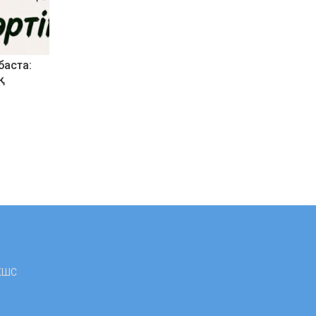
баста:
қ
 ЖШС