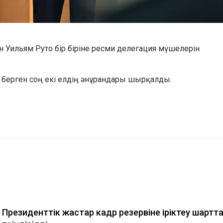
Уильям Руто бір біріне ресми делегация мүшелерін
берген соң екі елдің әнұрандары шырқалды.
Президенттік жастар кадр резервіне іріктеу шартт