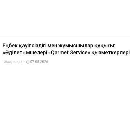
Еңбек қауіпсіздігі мен жұмысшылар құқығы:
«Әділет» мүшелері «Qarmet Service» қызметкерлер
07.08.2026
ЖАҢАЛЫҚТАР