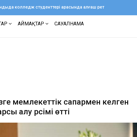
ағандыда колледж студенттері арасында алғаш рет
ТАР
АЙМАҚТАР
САУАЛНАМА
ізге мемлекеттік сапармен келген
сы алу рәсімі өтті