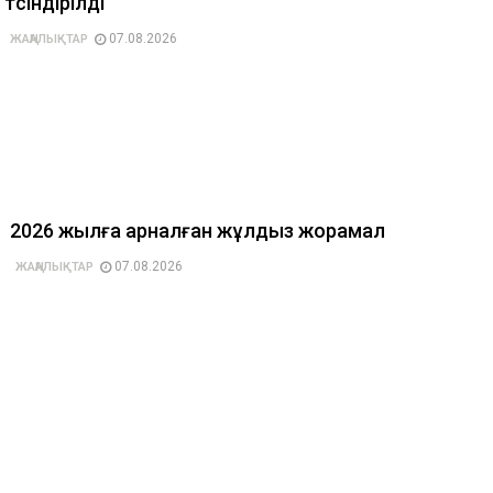
түсіндірілді
07.08.2026
ЖАҢАЛЫҚТАР
2026 жылға арналған жұлдыз жорамал
07.08.2026
ЖАҢАЛЫҚТАР