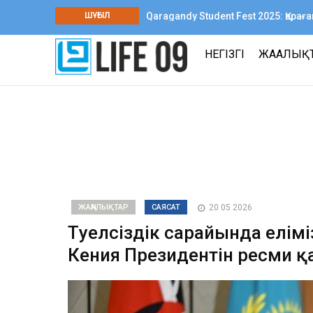
ШҰҒЫЛ
Qaragandy Student Fest 2025: Қар
шығармашылық фестиваль өтті
НЕГІЗГІ
ЖАҢАЛЫҚ
ЖАҢАЛЫҚТАР
САЯСАТ
20 05 2026
Тәуелсіздік сарайында елім
Кения Президентін ресми қар