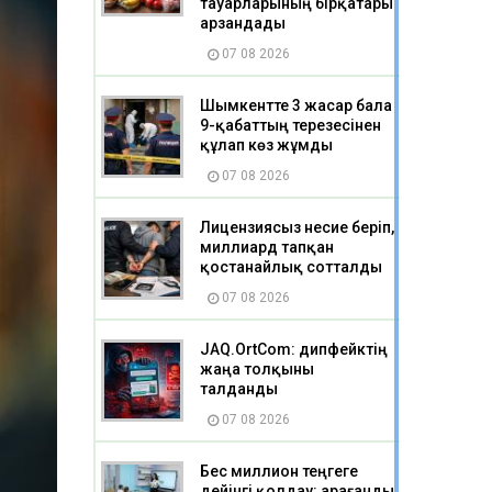
тауарларының бірқатары
арзандады
07 08 2026
Шымкентте 3 жасар бала
9-қабаттың терезесінен
құлап көз жұмды
07 08 2026
Лицензиясыз несие беріп,
миллиард тапқан
қостанайлық сотталды
07 08 2026
JAQ.OrtCom: дипфейктің
жаңа толқыны
талданды
07 08 2026
Бес миллион теңгеге
дейінгі қолдау: Қарағанды