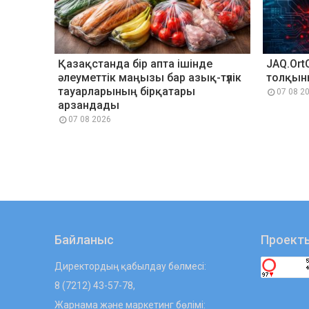
Қазақстанда бір апта ішінде
JAQ.Ort
әлеуметтік маңызы бар азық-түлік
толқын
тауарларының бірқатары
07 08 2
арзандады
07 08 2026
Байланыс
Проект
Директордың қабылдау бөлмесі:
8 (7212) 43-57-78,
Жарнама және маркетинг бөлімі: