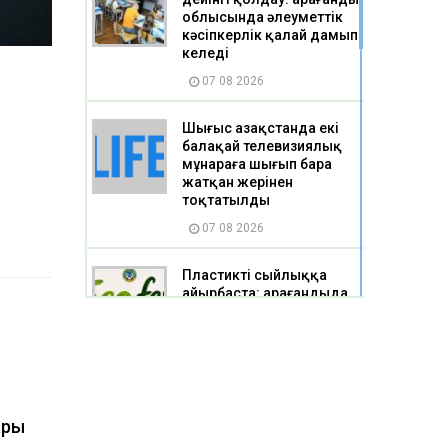
облысында әлеуметтік
кәсіпкерлік қалай дамып
келеді
07 08 2026
Шығыс Қазақстанда екі
балақай телевизиялық
мұнараға шығып бара
жатқан жерінен
тоқтатылды
07 08 2026
Пластикті сыйлыққа
айырбаста: Қарағандыда
экологиялық фестиваль
өтеді
07 08 2026
Еңбек қауіпсіздігі мен жұмысшылар 
«Әділет» мүшелері «Qarmet Service» 
ары