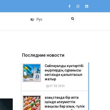
Қаз
Рус
Последние новости
Сайлауалды күнтәртібі
өңірлердің сұранысы
негізінде қалыптасып
жатыр
07 08 2026
Қазақстанда бір апта
ішінде әлеуметтік
маңызы бар азық-түлік