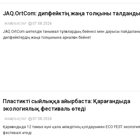
JAQ.OrtCom: дипфейктің жаңа толқыны талданд
07.08.2026
ЖАҢАЛЫҚТАР
JAQ.OrtCom шетелдік танымал тұлғалардың бейнесі мен дауысы пайдаланы
дипфейктердің жаңа толқынына арналған бейнет
Пластикті сыйлыққа айырбаста: Қарағандыда
экологиялық фестиваль өтеді
07.08.2026
ЖАҢАЛЫҚТАР
Қарағандыда 12 тамыз күні қала әкімдігінің қолдауымен ECO FEST экологи
фестивалі өтеді.