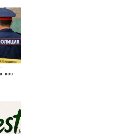
-
ап көз