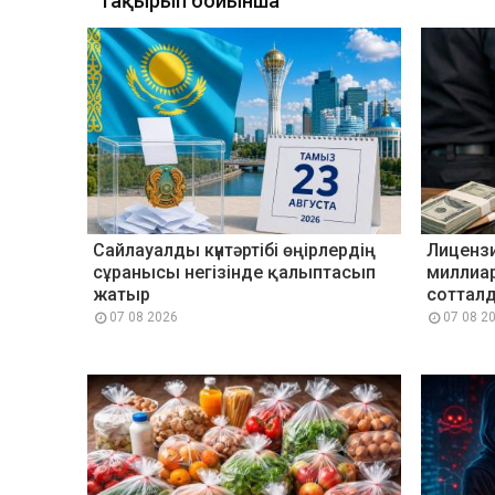
Тақырып бойынша
Сайлауалды күнтәртібі өңірлердің
Лицензи
сұранысы негізінде қалыптасып
миллиа
жатыр
соттал
07 08 2026
07 08 2