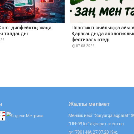
Com: дипфейктің жаңа
Пластикті сыйлыққа айыр
ы талданды
Қарағандыда экологиялы
фестиваль өтеді
026
07 08 2026
ы
Жалпы мәлімет
Меншік иесі: "Saryarqa aqparat"
"LIFE09.kz" ақпарат агенттігі
№17801-ИА 27.07.2019ж.