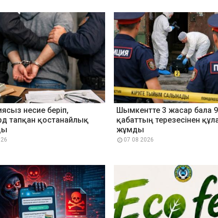
ясыз несие беріп,
Шымкентте 3 жасар бала 9
рд тапқан қостанайлық
қабаттың терезесінен құл
ды
жұмды
026
07 08 2026