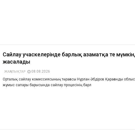
Сайлау учаскелерінде барлық азаматқа тең мүмкін
жасалады
08.08.2026
ЖАҢАЛЫҚТАР
Орталық сайлау комиссиясының төрағасы Нұрлан Әбдіров Қарағанды облы
жұмыс сапары барысында сайлау процесінің барл