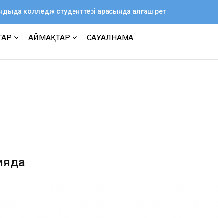
ағандыда колледж студенттері арасында алғаш рет
ТАР
АЙМАҚТАР
САУАЛНАМА
ияда