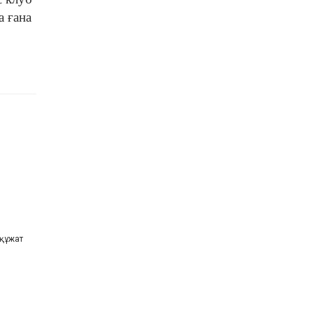
07 08 2026
а ғана
Бес миллион теңгеге
дейінгі қолдау: Қарағанды
облысында әлеуметтік
кәсіпкерлік қалай дамып
келеді
07 08 2026
 құжат