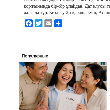
қоржынында бір-бір ұпайдан. Дат клубы т
жоғары тұр.
Кездесу 26 қараша күні, Аста
Facebook
Twitter
Email
Share
Популярные