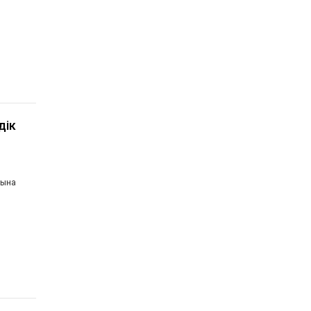
дік
сына