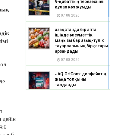
л
9-қабаттың терезесінен
құлап көз жұмды
алық
07 08 2026
Қазақстанда бір апта
здік
ішінде әлеуметтік
імі
маңызы бар азық-түлік
тауарларының бірқатары
арзандады
07 08 2026
бол
JAQ.OrtCom: дипфейктің
жаңа толқыны
де
талданды
07 08 2026
Шығыс Қазақстанда екі
л
балақай телевизиялық
 дейін
мұнараға шығып бара
жатқан жерінен
4:0
тоқтатылды
 клуб