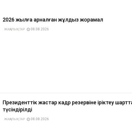
2026 жылға арналған жұлдыз жорамал
08.08.2026
ЖАҢАЛЫҚТАР
Президенттік жастар кадр резервіне іріктеу шарт
түсіндірілді
08.08.2026
ЖАҢАЛЫҚТАР