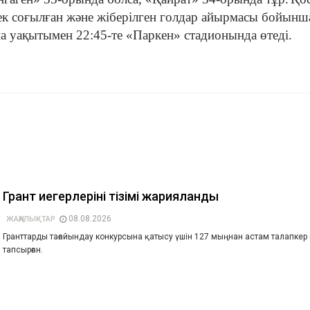
ек соғылған және жіберілген голдар айырмасы бойынш
на уақытымен 22:45-те «Паркен» стадионында өтеді.
Грант иегерлерінің тізімі жарияланды
08.08.2026
ЖАҢАЛЫҚТАР
Гранттарды тағайындау конкурсына қатысу үшін 127 мыңнан астам талапкер
тапсырған.