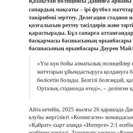
Қазақстан полициясы Данияға арнайы д
сапардың мақсаты
–
ірі футбол матчта
тәжірибені зерттеу. Делегация стадион
қозғалысын реттеу тәсілдерін және т
қарастырады. Бұл сапарға аттанғанда
басқармасы басшысының орынбасары Т
басшысының орынбасары Дәурен Майл
«Үш күн бойы алматылық полицейлер ек
матчтарын ұйымдастыруға қолдануға бо
бөлісетін болады. Белгілі болғандай, 
Орталық стадионда өтеді», – делінген
Айта кетейік, 2025 жылғы 26 қарашада Да
клубы жергілікті «Копенгаген» командасым
«Қайрат» сырт алаңда «Интерге» 2:1 есеб
есебімен жеңілді. Турнирлік кестеде «Коп