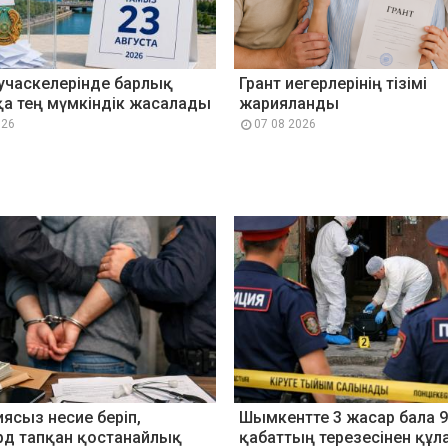
учаскелерінде барлық
Грант иегерлерінің тізімі
а тең мүмкіндік жасалады
жарияланды
026
07 08 2026
ясыз несие беріп,
Шымкентте 3 жасар бала 9
рд тапқан қостанайлық
қабаттың терезесінен құл