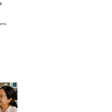
р
еттік