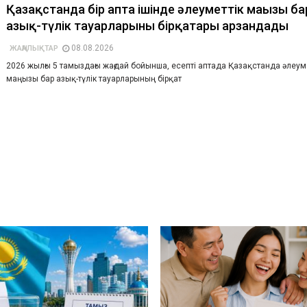
Қазақстанда бір апта ішінде әлеуметтік маңызы ба
азық-түлік тауарларының бірқатары арзандады
08.08.2026
ЖАҢАЛЫҚТАР
2026 жылғы 5 тамыздағы жағдай бойынша, есепті аптада Қазақстанда әлеум
маңызы бар азық-түлік тауарларының бірқат