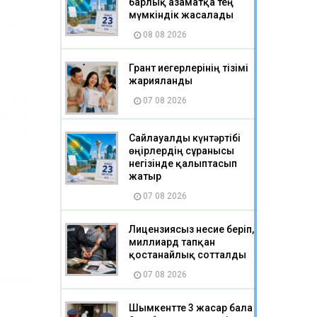
барлық азаматқа тең
мүмкіндік жасалады
08 08 2026
Грант иегерлерінің тізімі
жарияланды
07 08 2026
Сайлауалды күнтәртібі
өңірлердің сұранысы
негізінде қалыптасып
жатыр
07 08 2026
Лицензиясыз несие беріп,
миллиард тапқан
қостанайлық сотталды
07 08 2026
Шымкентте 3 жасар бала