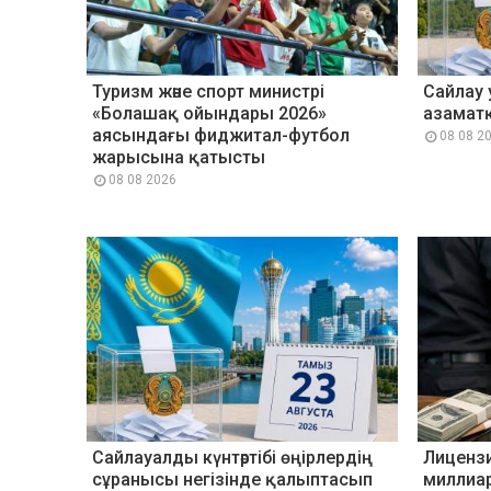
Туризм және спорт министрі
Сайлау 
«Болашақ ойындары 2026»
азаматқ
аясындағы фиджитал-футбол
08 08 2
жарысына қатысты
08 08 2026
Сайлауалды күнтәртібі өңірлердің
Лицензи
сұранысы негізінде қалыптасып
миллиа