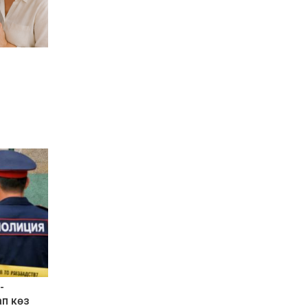
-
ап көз