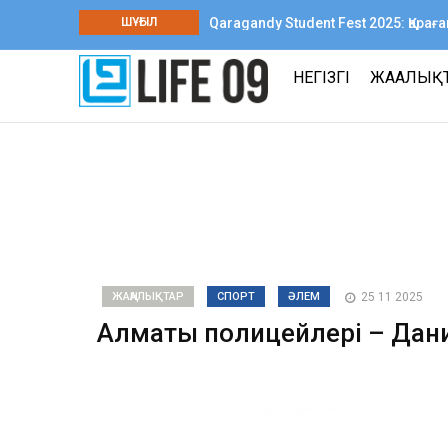
ШҰҒЫЛ
Qaragandy Student Fest 2025: Қар
шығармашылық фестиваль өтті
НЕГІЗГІ
ЖАҢАЛЫҚ
ЖАҢАЛЫҚТАР
СПОРТ
ӘЛЕМ
25 11 2025
Алматы полицейлері – Дан