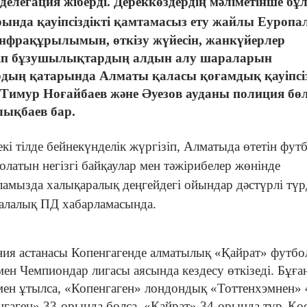
елегация жіберді. Дереккөздердің мәліметінше бұ
рында қауіпсіздікті қамтамасыз ету жайлы Еуроп
 инфрақұрылымын, өткізу жүйесін, жанкүйерлер
әртіп бұзушылықтардың алдын алу шараларын
рдың қатарында Алматы қаласы қоғамдық қауіпсі
имур Ноғайбаев және Әуезов ауданы полиция бөл
ықбаев бар.
і тілде бейнекүнделік жүргізіп, Алматыда өтетін фут
латын негізгі байқаулар мен тәжірибелер жөнінде
қаламызда халықаралық деңгейдегі ойындар дәстүрлі түр
 қалалық ПД хабарламасында.
ния астанасы Копенгагенде алматылық «Қайрат» футбо
ен Чемпиондар лигасы аясында кездесу өткізеді. Бұған
імен ұтылса, «Копенгаген» лондондық «Тоттенхэмнен» 
енгаген» 33-орында болса, «Қайрат» 34-орында тұр.
Қос