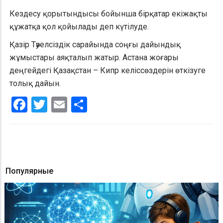
Кездесу қорытындысы бойынша бірқатар екіжақты
құжатқа қол қойылады деп күтілуде.
Қазір Тәуелсіздік сарайында соңғы дайындық
жұмыстары аяқталып жатыр. Астана жоғары
деңгейдегі Қазақстан – Кипр келіссөздерін өткізуге
толық дайын.
Facebook
Twitter
Email
Share
Популярные