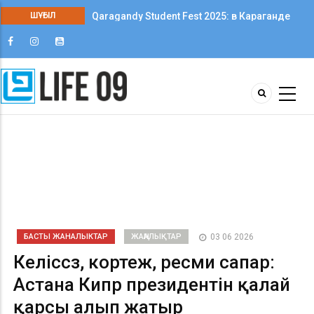
ШҰҒЫЛ
Qaragandy Student Fest 2025: в Караганде
впервые прошёл фестиваль студенческого
творчества среди колледжей
БАСТЫ ЖАНАЛЫКТАР
ЖАҢАЛЫҚТАР
03 06 2026
Келіссөз, кортеж, ресми сапар:
Астана Кипр президентін қалай
қарсы алып жатыр