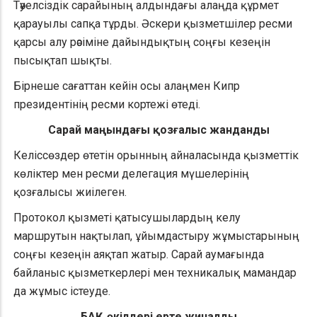
Тәуелсіздік сарайының алдындағы алаңда құрмет
қарауылы сапқа тұрды. Әскери қызметшілер ресми
қарсы алу рәсіміне дайындықтың соңғы кезеңін
пысықтап шықты.
Бірнеше сағаттан кейін осы алаңмен Кипр
президентінің ресми кортежі өтеді.
Сарай маңындағы қозғалыс жанданды
Келіссөздер өтетін орынның айналасында қызметтік
көліктер мен ресми делегация мүшелерінің
қозғалысы жиілеген.
Протокол қызметі қатысушылардың келу
маршрутын нақтылап, ұйымдастыру жұмыстарының
соңғы кезеңін аяқтап жатыр. Сарай аумағында
байланыс қызметкерлері мен техникалық мамандар
да жұмыс істеуде.
БАҚ өкілдері ерте жиналды