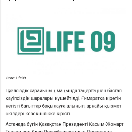
Фото: Life09
Тәуелсіздік сарайының маңында таңертеңнен бастап
қауіпсіздік шаралары күшейтілді. Ғимаратқа кіретін
негізгі бағыттар бақылауға алынып, арнайы қызмет
өкілдері кезекшілікке кірісті.
Астанада бүгін Қазақстан Президенті Қасым-Жомарт
Тоқаев пен Кипр Республикасының Президенті