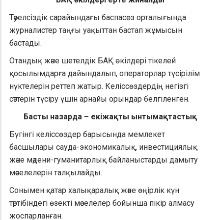
Тәуелсіздік сарайындағы баспасөз орталығында
журналистер таңғы уақыттан бастап жұмысын
бастады.
Отандық және шетелдік БАҚ өкілдері тікелей
қосылымдарға дайындалып, операторлар түсірілім
нүктелерін реттеп жатыр. Келіссөздердің негізгі
сәттерін түсіру үшін арнайы орындар белгіленген.
Басты назарда – екіжақты ынтымақтастық
Бүгінгі келіссөздер барысында мемлекет
басшылары сауда-экономикалық, инвестициялық
және мәдени-гуманитарлық байланыстарды дамыту
мәселелерін талқылайды.
Сонымен қатар халықаралық және өңірлік күн
тәртібіндегі өзекті мәселелер бойынша пікір алмасу
жоспарланған.