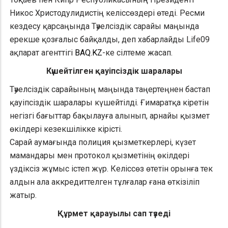
Никос Христодулидистің келіссөздері өтеді. Ресми
кездесу қарсаңында Тәуелсіздік сарайы маңында
ерекше қозғалыс байқалды, деп хабарлайды Life09
ақпарат агенттігі
BAQ.KZ
-ке сілтеме жасап.
Күшейтілген қауіпсіздік шаралары
Тәуелсіздік сарайының маңында таңертеңнен бастап
қауіпсіздік шаралары күшейтілді. Ғимаратқа кіретін
негізгі бағыттар бақылауға алынып, арнайы қызмет
өкілдері кезекшілікке кірісті.
Сарай аумағында полиция қызметкерлері, күзет
мамандары мен протокол қызметінің өкілдері
үздіксіз жұмыс істеп жүр. Келіссөз өтетін орынға тек
алдын ала аккредиттелген тұлғалар ғана өткізіліп
жатыр.
Құрмет қарауылы сап түзеді